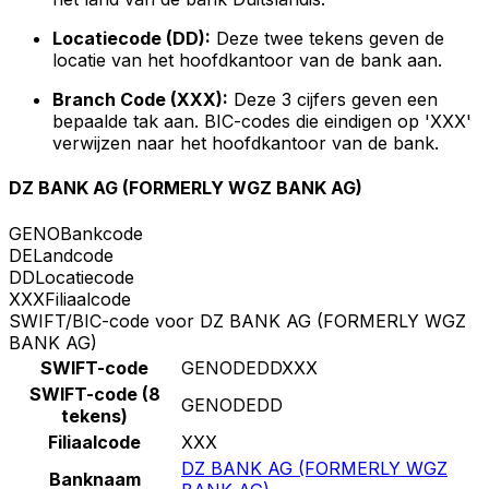
Locatiecode (DD):
Deze twee tekens geven de
locatie van het hoofdkantoor van de bank aan.
Branch Code (XXX):
Deze 3 cijfers geven een
bepaalde tak aan. BIC-codes die eindigen op 'XXX'
verwijzen naar het hoofdkantoor van de bank.
DZ BANK AG (FORMERLY WGZ BANK AG)
GENO
Bankcode
DE
Landcode
DD
Locatiecode
XXX
Filiaalcode
SWIFT/BIC-code voor DZ BANK AG (FORMERLY WGZ
BANK AG)
SWIFT-code
GENODEDDXXX
SWIFT-code (8
GENODEDD
tekens)
Filiaalcode
XXX
DZ BANK AG (FORMERLY WGZ
Banknaam