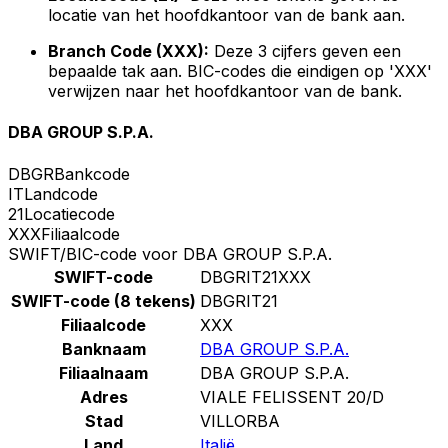
locatie van het hoofdkantoor van de bank aan.
Branch Code (XXX):
Deze 3 cijfers geven een
bepaalde tak aan. BIC-codes die eindigen op 'XXX'
verwijzen naar het hoofdkantoor van de bank.
DBA GROUP S.P.A.
DBGR
Bankcode
IT
Landcode
21
Locatiecode
XXX
Filiaalcode
SWIFT/BIC-code voor DBA GROUP S.P.A.
SWIFT-code
DBGRIT21XXX
SWIFT-code (8 tekens)
DBGRIT21
Filiaalcode
XXX
Banknaam
DBA GROUP S.P.A.
Filiaalnaam
DBA GROUP S.P.A.
Adres
VIALE FELISSENT 20/D
Stad
VILLORBA
Land
Italië