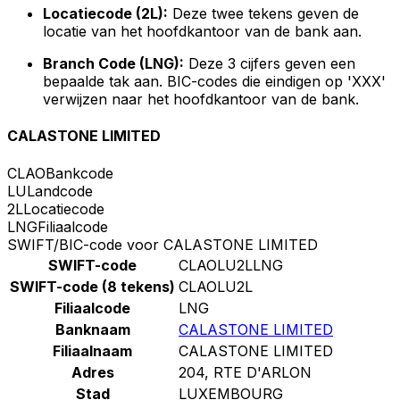
Locatiecode (2L):
Deze twee tekens geven de
locatie van het hoofdkantoor van de bank aan.
Branch Code (LNG):
Deze 3 cijfers geven een
bepaalde tak aan. BIC-codes die eindigen op 'XXX'
verwijzen naar het hoofdkantoor van de bank.
CALASTONE LIMITED
CLAO
Bankcode
LU
Landcode
2L
Locatiecode
LNG
Filiaalcode
SWIFT/BIC-code voor CALASTONE LIMITED
SWIFT-code
CLAOLU2LLNG
SWIFT-code (8 tekens)
CLAOLU2L
Filiaalcode
LNG
Banknaam
CALASTONE LIMITED
Filiaalnaam
CALASTONE LIMITED
Adres
204, RTE D'ARLON
Stad
LUXEMBOURG