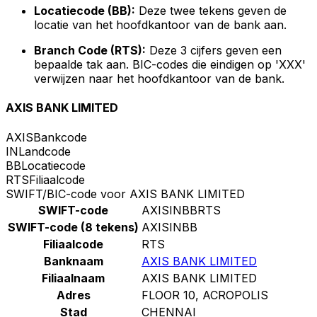
Locatiecode (BB):
Deze twee tekens geven de
locatie van het hoofdkantoor van de bank aan.
Branch Code (RTS):
Deze 3 cijfers geven een
bepaalde tak aan. BIC-codes die eindigen op 'XXX'
verwijzen naar het hoofdkantoor van de bank.
AXIS BANK LIMITED
AXIS
Bankcode
IN
Landcode
BB
Locatiecode
RTS
Filiaalcode
SWIFT/BIC-code voor AXIS BANK LIMITED
SWIFT-code
AXISINBBRTS
SWIFT-code (8 tekens)
AXISINBB
Filiaalcode
RTS
Banknaam
AXIS BANK LIMITED
Filiaalnaam
AXIS BANK LIMITED
Adres
FLOOR 10, ACROPOLIS
Stad
CHENNAI