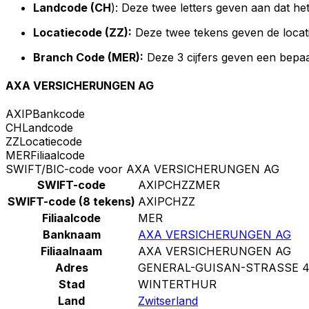
Landcode (CH
): Deze twee letters geven aan dat he
Locatiecode (ZZ):
Deze twee tekens geven de locat
Branch Code (MER):
Deze 3 cijfers geven een bepaa
AXA VERSICHERUNGEN AG
AXIP
Bankcode
CH
Landcode
ZZ
Locatiecode
MER
Filiaalcode
SWIFT/BIC-code voor AXA VERSICHERUNGEN AG
SWIFT-code
AXIPCHZZMER
SWIFT-code (8 tekens)
AXIPCHZZ
Filiaalcode
MER
Banknaam
AXA VERSICHERUNGEN AG
Filiaalnaam
AXA VERSICHERUNGEN AG
Adres
GENERAL-GUISAN-STRASSE 
Stad
WINTERTHUR
Land
Zwitserland