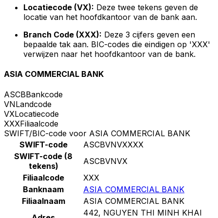
Locatiecode (VX):
Deze twee tekens geven de
locatie van het hoofdkantoor van de bank aan.
Branch Code (XXX):
Deze 3 cijfers geven een
bepaalde tak aan. BIC-codes die eindigen op 'XXX'
verwijzen naar het hoofdkantoor van de bank.
ASIA COMMERCIAL BANK
ASCB
Bankcode
VN
Landcode
VX
Locatiecode
XXX
Filiaalcode
SWIFT/BIC-code voor ASIA COMMERCIAL BANK
SWIFT-code
ASCBVNVXXXX
SWIFT-code (8
ASCBVNVX
tekens)
Filiaalcode
XXX
Banknaam
ASIA COMMERCIAL BANK
Filiaalnaam
ASIA COMMERCIAL BANK
442, NGUYEN THI MINH KHAI
Adres