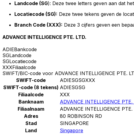
Landcode (SG
): Deze twee letters geven aan dat he
Locatiecode (SG):
Deze twee tekens geven de locat
Branch Code (XXX):
Deze 3 cijfers geven een bepaa
ADVANCE INTELLIGENCE PTE. LTD.
ADIE
Bankcode
SG
Landcode
SG
Locatiecode
XXX
Filiaalcode
SWIFT/BIC-code voor ADVANCE INTELLIGENCE PTE. LT
SWIFT-code
ADIESGSGXXX
SWIFT-code (8 tekens)
ADIESGSG
Filiaalcode
XXX
Banknaam
ADVANCE INTELLIGENCE PTE. 
Filiaalnaam
ADVANCE INTELLIGENCE PTE. 
Adres
80 ROBINSON RD
Stad
SINGAPORE
Land
Singapore