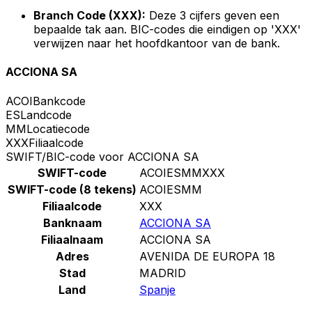
Branch Code (XXX):
Deze 3 cijfers geven een
bepaalde tak aan. BIC-codes die eindigen op 'XXX'
verwijzen naar het hoofdkantoor van de bank.
ACCIONA SA
ACOI
Bankcode
ES
Landcode
MM
Locatiecode
XXX
Filiaalcode
SWIFT/BIC-code voor ACCIONA SA
SWIFT-code
ACOIESMMXXX
SWIFT-code (8 tekens)
ACOIESMM
Filiaalcode
XXX
Banknaam
ACCIONA SA
Filiaalnaam
ACCIONA SA
Adres
AVENIDA DE EUROPA 18
Stad
MADRID
Land
Spanje