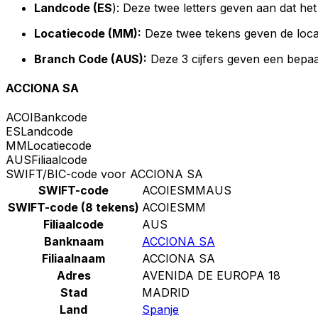
Landcode (ES
): Deze twee letters geven aan dat het
Locatiecode (MM):
Deze twee tekens geven de loca
Branch Code (AUS):
Deze 3 cijfers geven een bepaa
ACCIONA SA
ACOI
Bankcode
ES
Landcode
MM
Locatiecode
AUS
Filiaalcode
SWIFT/BIC-code voor ACCIONA SA
SWIFT-code
ACOIESMMAUS
SWIFT-code (8 tekens)
ACOIESMM
Filiaalcode
AUS
Banknaam
ACCIONA SA
Filiaalnaam
ACCIONA SA
Adres
AVENIDA DE EUROPA 18
Stad
MADRID
Land
Spanje