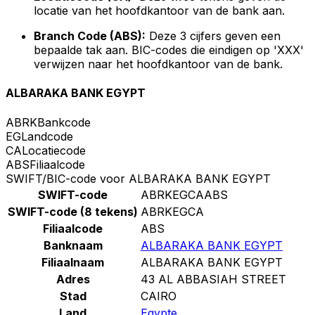
locatie van het hoofdkantoor van de bank aan.
Branch Code (ABS):
Deze 3 cijfers geven een
bepaalde tak aan. BIC-codes die eindigen op 'XXX'
verwijzen naar het hoofdkantoor van de bank.
ALBARAKA BANK EGYPT
ABRK
Bankcode
EG
Landcode
CA
Locatiecode
ABS
Filiaalcode
SWIFT/BIC-code voor ALBARAKA BANK EGYPT
SWIFT-code
ABRKEGCAABS
SWIFT-code (8 tekens)
ABRKEGCA
Filiaalcode
ABS
Banknaam
ALBARAKA BANK EGYPT
Filiaalnaam
ALBARAKA BANK EGYPT
Adres
43 AL ABBASIAH STREET
Stad
CAIRO
Land
Egypte