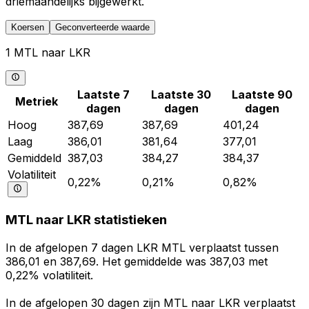
driemaandelijks bijgewerkt.
Koersen
Geconverteerde waarde
1 MTL naar LKR
Laatste 7
Laatste 30
Laatste 90
Metriek
dagen
dagen
dagen
Hoog
387,69
387,69
401,24
Laag
386,01
381,64
377,01
Gemiddeld
387,03
384,27
384,37
Volatiliteit
0,22%
0,21%
0,82%
MTL naar LKR statistieken
In de afgelopen 7 dagen LKR MTL verplaatst tussen
386,01 en 387,69. Het gemiddelde was 387,03 met
0,22% volatiliteit.
In de afgelopen 30 dagen zijn MTL naar LKR verplaatst