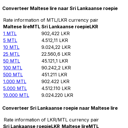
Converteer Maltese lire naar Sri Lankaanse roepie
Rate information of MTL/LKR currency pair
Maltese lire
MTL
Sri Lankaanse roepie
LKR
1
MTL
902,422
LKR
5
MTL
4.512,11
LKR
10
MTL
9.024,22
LKR
25
MTL
22.560,6
LKR
50
MTL
45.121,1
LKR
100
MTL
90.242,2
LKR
500
MTL
451.211
LKR
1.000
MTL
902.422
LKR
5.000
MTL
4.512.110
LKR
10.000
MTL
9.024.220
LKR
Converteer Sri Lankaanse roepie naar Maltese lire
Rate information of LKR/MTL currency pair
Sri Lankaanse roepie
LKR
Maltese lire
MTL