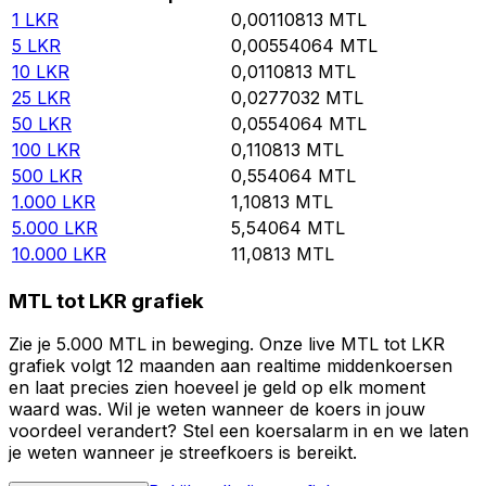
1
LKR
0,00110813
MTL
5
LKR
0,00554064
MTL
10
LKR
0,0110813
MTL
25
LKR
0,0277032
MTL
50
LKR
0,0554064
MTL
100
LKR
0,110813
MTL
500
LKR
0,554064
MTL
1.000
LKR
1,10813
MTL
5.000
LKR
5,54064
MTL
10.000
LKR
11,0813
MTL
MTL tot LKR grafiek
Zie je 5.000 MTL in beweging. Onze live MTL tot LKR
grafiek volgt 12 maanden aan realtime middenkoersen
en laat precies zien hoeveel je geld op elk moment
waard was. Wil je weten wanneer de koers in jouw
voordeel verandert? Stel een koersalarm in en we laten
je weten wanneer je streefkoers is bereikt.