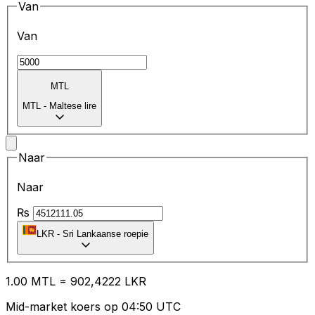
Van
Van
MTL
MTL
-
Maltese lire
Naar
Naar
₨
LKR
-
Sri Lankaanse roepie
1.00
MTL
=
90
2,4222
LKR
Mid-market koers op 04:50 UTC