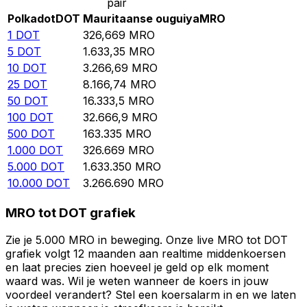
pair
Polkadot
DOT
Mauritaanse ouguiya
MRO
1
DOT
326,669
MRO
5
DOT
1.633,35
MRO
10
DOT
3.266,69
MRO
25
DOT
8.166,74
MRO
50
DOT
16.333,5
MRO
100
DOT
32.666,9
MRO
500
DOT
163.335
MRO
1.000
DOT
326.669
MRO
5.000
DOT
1.633.350
MRO
10.000
DOT
3.266.690
MRO
MRO tot DOT grafiek
Zie je 5.000 MRO in beweging. Onze live MRO tot DOT
grafiek volgt 12 maanden aan realtime middenkoersen
en laat precies zien hoeveel je geld op elk moment
waard was. Wil je weten wanneer de koers in jouw
voordeel verandert? Stel een koersalarm in en we laten