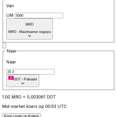
Van
UM
MRO
MRO
-
Mauritaanse ouguiya
Naar
Naar
DOT
-
Polkadot
1.00
MRO
=
0,
003061
DOT
Mid-market koers op 00:53 UTC
Koop crypto op Kraken