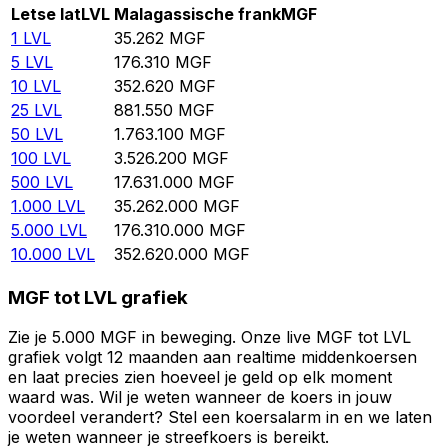
Letse lat
LVL
Malagassische frank
MGF
1
LVL
35.262
MGF
5
LVL
176.310
MGF
10
LVL
352.620
MGF
25
LVL
881.550
MGF
50
LVL
1.763.100
MGF
100
LVL
3.526.200
MGF
500
LVL
17.631.000
MGF
1.000
LVL
35.262.000
MGF
5.000
LVL
176.310.000
MGF
10.000
LVL
352.620.000
MGF
MGF tot LVL grafiek
Zie je 5.000 MGF in beweging. Onze live MGF tot LVL
grafiek volgt 12 maanden aan realtime middenkoersen
en laat precies zien hoeveel je geld op elk moment
waard was. Wil je weten wanneer de koers in jouw
voordeel verandert? Stel een koersalarm in en we laten
je weten wanneer je streefkoers is bereikt.