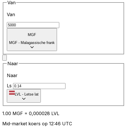
Van
Van
MGF
MGF
-
Malagassische frank
Naar
Naar
Ls
LVL
-
Letse lat
1.00
MGF
=
0,
000028
LVL
Mid-market koers op 12:46 UTC