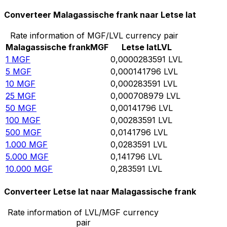
Converteer Malagassische frank naar Letse lat
Rate information of MGF/LVL currency pair
Malagassische frank
MGF
Letse lat
LVL
1
MGF
0,0000283591
LVL
5
MGF
0,000141796
LVL
10
MGF
0,000283591
LVL
25
MGF
0,000708979
LVL
50
MGF
0,00141796
LVL
100
MGF
0,00283591
LVL
500
MGF
0,0141796
LVL
1.000
MGF
0,0283591
LVL
5.000
MGF
0,141796
LVL
10.000
MGF
0,283591
LVL
Converteer Letse lat naar Malagassische frank
Rate information of LVL/MGF currency
pair