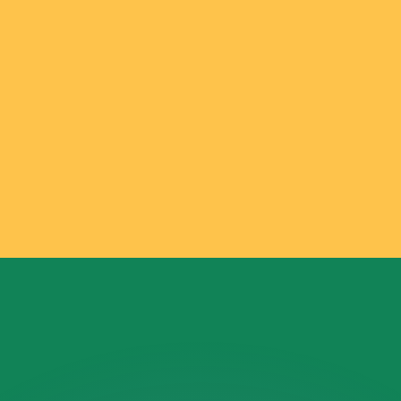
erende koersen overtreffen.
it is alleen ter informatie. U ontvangt deze koers niet bij
?