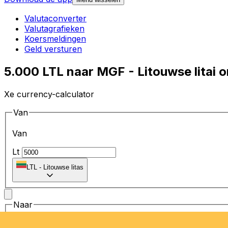
Valutaconverter
Valutagrafieken
Koersmeldingen
Geld versturen
5.000 LTL naar MGF - Litouwse litai 
Xe currency-calculator
Van
Van
Lt
LTL
-
Litouwse litas
Naar
Naar