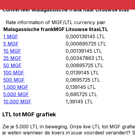
Converteer Malagassische frank naar Litouwse litas
Rate information of MGF/LTL currency pair
Malagassische frank
MGF
Litouwse litas
LTL
1
MGF
0,000139145
LTL
5
MGF
0,000695725
LTL
10
MGF
0,00139145
LTL
25
MGF
0,00347863
LTL
50
MGF
0,00695725
LTL
100
MGF
0,0139145
LTL
500
MGF
0,0695725
LTL
1.000
MGF
0,139145
LTL
5.000
MGF
0,695725
LTL
10.000
MGF
1,39145
LTL
LTL tot MGF grafiek
Zie je 5.000 LTL in beweging. Onze live LTL tot MGF graf
je weten wanneer de koers in jouw voordeel verandert? St