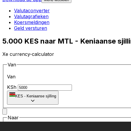
Valutaconverter
Valutagrafieken
Koersmeldingen
Geld versturen
5.000 KES naar MTL - Keniaanse sjill
Xe currency-calculator
Van
Van
KSh
KES
-
Keniaanse sjilling
Naar
Naar