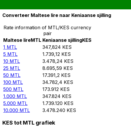
10.000
KES
28,7502
MTL
Converteer Maltese lire naar Keniaanse sjilling
Rate information of MTL/KES currency
pair
Maltese lire
MTL
Keniaanse sjilling
KES
1
MTL
347,824
KES
5
MTL
1.739,12
KES
10
MTL
3.478,24
KES
25
MTL
8.695,59
KES
50
MTL
17.391,2
KES
100
MTL
34.782,4
KES
500
MTL
173.912
KES
1.000
MTL
347.824
KES
5.000
MTL
1.739.120
KES
10.000
MTL
3.478.240
KES
KES tot MTL grafiek