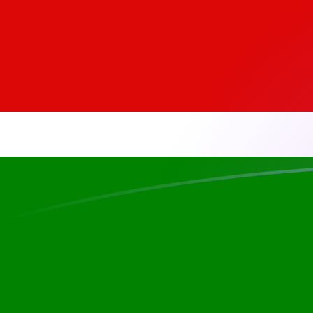
KES naar MTL wisselkoersen vandaa
Converteer Keniaanse sjilling naar Maltese lire
Rate information of KES/MTL currency
pair
Keniaanse sjilling
KES
Maltese lire
MTL
1
KES
0,00287502
MTL
5
KES
0,0143751
MTL
10
KES
0,0287502
MTL
25
KES
0,0718755
MTL
50
KES
0,143751
MTL
100
KES
0,287502
MTL
500
KES
1,43751
MTL
1.000
KES
2,87502
MTL
5.000
KES
14,3751
MTL