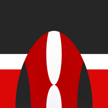
erende koersen overtreffen.
it is alleen ter informatie. U ontvangt deze koers niet bij
?