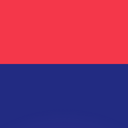
erende koersen overtreffen.
it is alleen ter informatie. U ontvangt deze koers niet bij
?