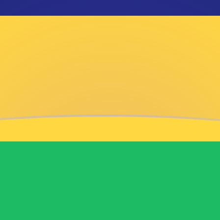
ag
roepie
nminbi