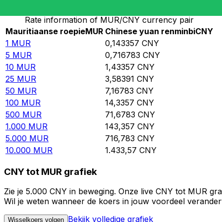
Rate information of MUR/CNY currency pair
Mauritiaanse roepie
MUR
Chinese yuan renminbi
CNY
1
MUR
0,143357
CNY
5
MUR
0,716783
CNY
10
MUR
1,43357
CNY
25
MUR
3,58391
CNY
50
MUR
7,16783
CNY
100
MUR
14,3357
CNY
500
MUR
71,6783
CNY
1.000
MUR
143,357
CNY
5.000
MUR
716,783
CNY
10.000
MUR
1.433,57
CNY
CNY tot MUR grafiek
Zie je 5.000 CNY in beweging. Onze live CNY tot MUR gra
Wil je weten wanneer de koers in jouw voordeel verandert?
Bekijk volledige grafiek
Wisselkoers volgen