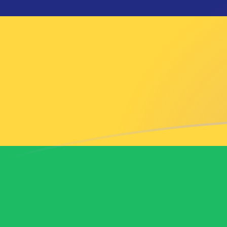
CNY naar MUR wisselkoersen vanda
Converteer Chinese yuan renminbi naar Mauritiaanse 
Rate information of CNY/MUR currency pair
Chinese yuan renminbi
CNY
Mauritiaanse roepie
MUR
1
CNY
6,97561
MUR
5
CNY
34,8781
MUR
10
CNY
69,7561
MUR
25
CNY
174,39
MUR
50
CNY
348,781
MUR
100
CNY
697,561
MUR
500
CNY
3.487,81
MUR
1.000
CNY
6.975,61
MUR
5.000
CNY
34.878,1
MUR
10.000
CNY
69.756,1
MUR
Converteer Mauritiaanse roepie naar Chinese yuan re