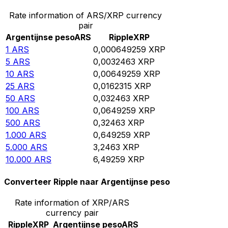
Rate information of ARS/XRP currency
pair
Argentijnse peso
ARS
Ripple
XRP
1
ARS
0,000649259
XRP
5
ARS
0,0032463
XRP
10
ARS
0,00649259
XRP
25
ARS
0,0162315
XRP
50
ARS
0,032463
XRP
100
ARS
0,0649259
XRP
500
ARS
0,32463
XRP
1.000
ARS
0,649259
XRP
5.000
ARS
3,2463
XRP
10.000
ARS
6,49259
XRP
Converteer Ripple naar Argentijnse peso
Rate information of XRP/ARS
currency pair
Ripple
XRP
Argentijnse peso
ARS