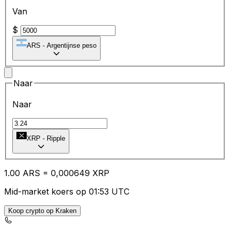
Van
$
ARS
-
Argentijnse peso
Naar
Naar
XRP
-
Ripple
1.00
ARS
=
0,
000649
XRP
Mid-market koers op 01:53 UTC
Koop crypto op Kraken