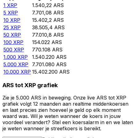
1
XRP
1.540,22
ARS
5
XRP
7.701,08
ARS
10
XRP
15.402,2
ARS
25
XRP
38.505,4
ARS
50
XRP
77.010,8
ARS
100
XRP
154.022
ARS
500
XRP
770.108
ARS
1.000
XRP
1.540.220
ARS
5.000
XRP
7.701.080
ARS
10.000
XRP
15.402.200
ARS
ARS tot XRP grafiek
Zie je 5.000 ARS in beweging. Onze live ARS tot XRP
grafiek volgt 12 maanden aan realtime middenkoersen
en laat precies zien hoeveel je geld op elk moment
waard was. Wil je weten wanneer de koers in jouw
voordeel verandert? Stel een koersalarm in en we laten
je weten wanneer je streefkoers is bereikt.