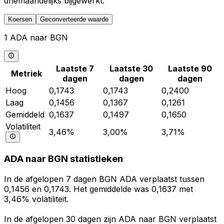
driemaandelijks bijgewerkt.
Koersen
Geconverteerde waarde
1 ADA naar BGN
Laatste 7
Laatste 30
Laatste 90
Metriek
dagen
dagen
dagen
Hoog
0,1743
0,1743
0,2400
Laag
0,1456
0,1367
0,1261
Gemiddeld
0,1637
0,1497
0,1650
Volatiliteit
3,46%
3,00%
3,71%
ADA naar BGN statistieken
In de afgelopen 7 dagen BGN ADA verplaatst tussen
0,1456 en 0,1743. Het gemiddelde was 0,1637 met
3,46% volatiliteit.
In de afgelopen 30 dagen zijn ADA naar BGN verplaatst