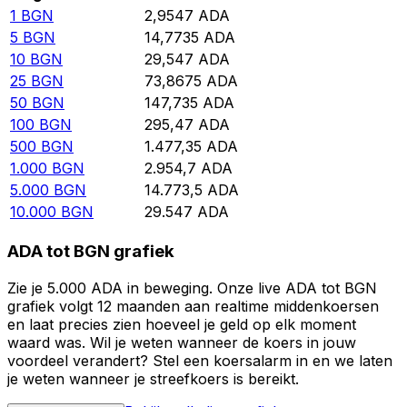
1
BGN
2,9547
ADA
5
BGN
14,7735
ADA
10
BGN
29,547
ADA
25
BGN
73,8675
ADA
50
BGN
147,735
ADA
100
BGN
295,47
ADA
500
BGN
1.477,35
ADA
1.000
BGN
2.954,7
ADA
5.000
BGN
14.773,5
ADA
10.000
BGN
29.547
ADA
ADA tot BGN grafiek
Zie je 5.000 ADA in beweging. Onze live ADA tot BGN
grafiek volgt 12 maanden aan realtime middenkoersen
en laat precies zien hoeveel je geld op elk moment
waard was. Wil je weten wanneer de koers in jouw
voordeel verandert? Stel een koersalarm in en we laten
je weten wanneer je streefkoers is bereikt.