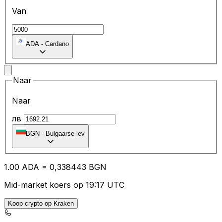
Van
ADA
-
Cardano
Naar
Naar
лв
BGN
-
Bulgaarse lev
1.00
ADA
=
0,
338443
BGN
Mid-market koers op 19:17 UTC
Koop crypto op Kraken