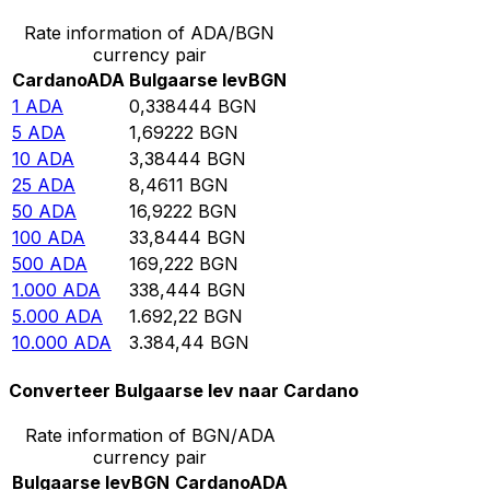
Rate information of ADA/BGN
currency pair
Cardano
ADA
Bulgaarse lev
BGN
1
ADA
0,338444
BGN
5
ADA
1,69222
BGN
10
ADA
3,38444
BGN
25
ADA
8,4611
BGN
50
ADA
16,9222
BGN
100
ADA
33,8444
BGN
500
ADA
169,222
BGN
1.000
ADA
338,444
BGN
5.000
ADA
1.692,22
BGN
10.000
ADA
3.384,44
BGN
Converteer Bulgaarse lev naar Cardano
Rate information of BGN/ADA
currency pair
Bulgaarse lev
BGN
Cardano
ADA