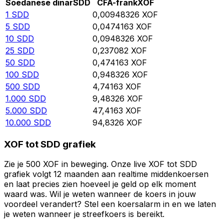
Soedanese dinar
SDD
CFA-frank
XOF
1
SDD
0,00948326
XOF
5
SDD
0,0474163
XOF
10
SDD
0,0948326
XOF
25
SDD
0,237082
XOF
50
SDD
0,474163
XOF
100
SDD
0,948326
XOF
500
SDD
4,74163
XOF
1.000
SDD
9,48326
XOF
5.000
SDD
47,4163
XOF
10.000
SDD
94,8326
XOF
XOF tot SDD grafiek
Zie je 500 XOF in beweging. Onze live XOF tot SDD
grafiek volgt 12 maanden aan realtime middenkoersen
en laat precies zien hoeveel je geld op elk moment
waard was. Wil je weten wanneer de koers in jouw
voordeel verandert? Stel een koersalarm in en we laten
je weten wanneer je streefkoers is bereikt.