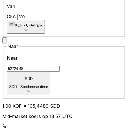
Van
CFA
XOF
-
CFA-frank
Naar
Naar
SDD
SDD
-
Soedanese dinar
1.00
XOF
=
10
5,4489
SDD
Mid-market koers op 18:57 UTC