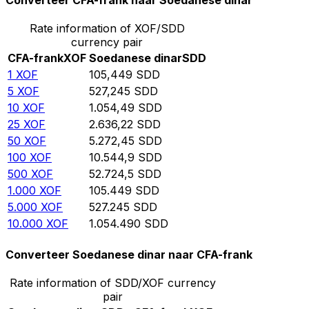
Converteer CFA-frank naar Soedanese dinar
Rate information of XOF/SDD
currency pair
CFA-frank
XOF
Soedanese dinar
SDD
1
XOF
105,449
SDD
5
XOF
527,245
SDD
10
XOF
1.054,49
SDD
25
XOF
2.636,22
SDD
50
XOF
5.272,45
SDD
100
XOF
10.544,9
SDD
500
XOF
52.724,5
SDD
1.000
XOF
105.449
SDD
5.000
XOF
527.245
SDD
10.000
XOF
1.054.490
SDD
Converteer Soedanese dinar naar CFA-frank
Rate information of SDD/XOF currency
pair