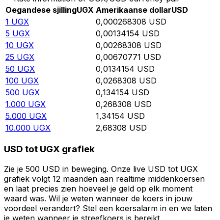
Oegandese sjilling
UGX
Amerikaanse dollar
USD
1
UGX
0,000268308
USD
5
UGX
0,00134154
USD
10
UGX
0,00268308
USD
25
UGX
0,00670771
USD
50
UGX
0,0134154
USD
100
UGX
0,0268308
USD
500
UGX
0,134154
USD
1.000
UGX
0,268308
USD
5.000
UGX
1,34154
USD
10.000
UGX
2,68308
USD
USD tot UGX grafiek
Zie je 500 USD in beweging. Onze live USD tot UGX
grafiek volgt 12 maanden aan realtime middenkoersen
en laat precies zien hoeveel je geld op elk moment
waard was. Wil je weten wanneer de koers in jouw
voordeel verandert? Stel een koersalarm in en we laten
je weten wanneer je streefkoers is bereikt.