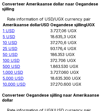
Converteer Amerikaanse dollar naar Oegandese
sjilling
Rate information of USD/UGX currency pair
Amerikaanse dollar
USD
Oegandese sjilling
UGX
1
USD
3.727,06
UGX
5
USD
18.635,3
UGX
10
USD
37.270,6
UGX
25
USD
93.176,4
UGX
50
USD
186.353
UGX
100
USD
372.706
UGX
500
USD
1.863.530
UGX
1.000
USD
3.727.060
UGX
5.000
USD
18.635.300
UGX
10.000
USD
37.270.600
UGX
Converteer Oegandese sjilling naar Amerikaanse
dollar
Rate information of UGX/USD currency pair