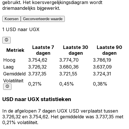
gebruikt. Het koersvergelijkingsdiagram wordt
driemaandelijks bijgewerkt.
Koersen
Geconverteerde waarde
1 USD naar UGX
Laatste 7
Laatste 30
Laatste 90
Metriek
dagen
dagen
dagen
Hoog
3.754,62
3.774,70
3.786,19
Laag
3.726,32
3.680,36
3.637,09
Gemiddeld
3.737,35
3.721,55
3.724,31
Volatiliteit
0,21%
0,45%
0,38%
USD naar UGX statistieken
In de afgelopen 7 dagen UGX USD verplaatst tussen
3.726,32 en 3.754,62. Het gemiddelde was 3.737,35 met
0,21% volatiliteit.