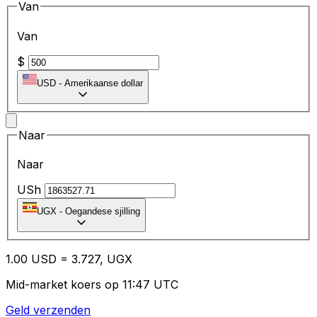
Van
Van
$
USD
-
Amerikaanse dollar
Naar
Naar
USh
UGX
-
Oegandese sjilling
1.00
USD
=
3.72
7,
UGX
Mid-market koers op 11:47 UTC
Geld verzenden