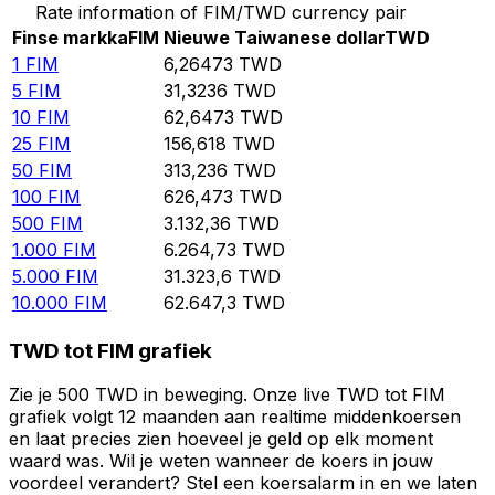
Rate information of FIM/TWD currency pair
Finse markka
FIM
Nieuwe Taiwanese dollar
TWD
1
FIM
6,26473
TWD
5
FIM
31,3236
TWD
10
FIM
62,6473
TWD
25
FIM
156,618
TWD
50
FIM
313,236
TWD
100
FIM
626,473
TWD
500
FIM
3.132,36
TWD
1.000
FIM
6.264,73
TWD
5.000
FIM
31.323,6
TWD
10.000
FIM
62.647,3
TWD
TWD tot FIM grafiek
Zie je 500 TWD in beweging. Onze live TWD tot FIM
grafiek volgt 12 maanden aan realtime middenkoersen
en laat precies zien hoeveel je geld op elk moment
waard was. Wil je weten wanneer de koers in jouw
voordeel verandert? Stel een koersalarm in en we laten