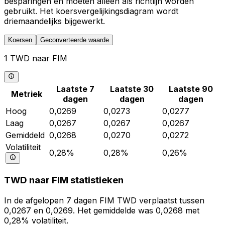
besparingen en moeten alleen als richtlijn worden
gebruikt. Het koersvergelijkingsdiagram wordt
driemaandelijks bijgewerkt.
Koersen
Geconverteerde waarde
1 TWD naar FIM
Laatste 7
Laatste 30
Laatste 90
Metriek
dagen
dagen
dagen
Hoog
0,0269
0,0273
0,0277
Laag
0,0267
0,0267
0,0267
Gemiddeld
0,0268
0,0270
0,0272
Volatiliteit
0,28%
0,28%
0,26%
TWD naar FIM statistieken
In de afgelopen 7 dagen FIM TWD verplaatst tussen
0,0267 en 0,0269. Het gemiddelde was 0,0268 met
0,28% volatiliteit.