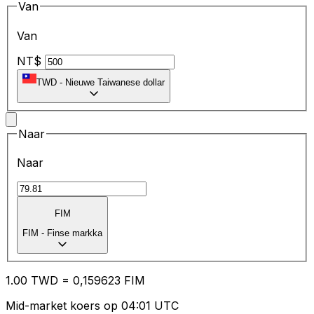
Van
Van
NT$
TWD
-
Nieuwe Taiwanese dollar
Naar
Naar
FIM
FIM
-
Finse markka
1.00
TWD
=
0,
159623
FIM
Mid-market koers op 04:01 UTC