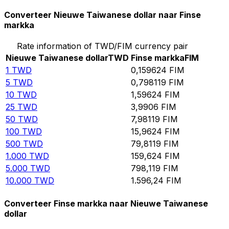
Converteer Nieuwe Taiwanese dollar naar Finse
markka
Rate information of TWD/FIM currency pair
Nieuwe Taiwanese dollar
TWD
Finse markka
FIM
1
TWD
0,159624
FIM
5
TWD
0,798119
FIM
10
TWD
1,59624
FIM
25
TWD
3,9906
FIM
50
TWD
7,98119
FIM
100
TWD
15,9624
FIM
500
TWD
79,8119
FIM
1.000
TWD
159,624
FIM
5.000
TWD
798,119
FIM
10.000
TWD
1.596,24
FIM
Converteer Finse markka naar Nieuwe Taiwanese
dollar