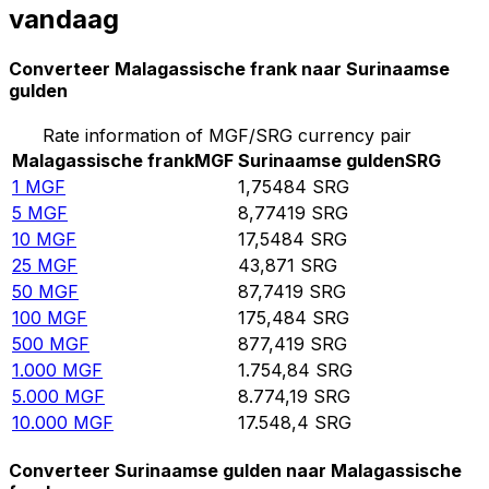
vandaag
Converteer Malagassische frank naar Surinaamse
gulden
Rate information of MGF/SRG currency pair
Malagassische frank
MGF
Surinaamse gulden
SRG
1
MGF
1,75484
SRG
5
MGF
8,77419
SRG
10
MGF
17,5484
SRG
25
MGF
43,871
SRG
50
MGF
87,7419
SRG
100
MGF
175,484
SRG
500
MGF
877,419
SRG
1.000
MGF
1.754,84
SRG
5.000
MGF
8.774,19
SRG
10.000
MGF
17.548,4
SRG
Converteer Surinaamse gulden naar Malagassische