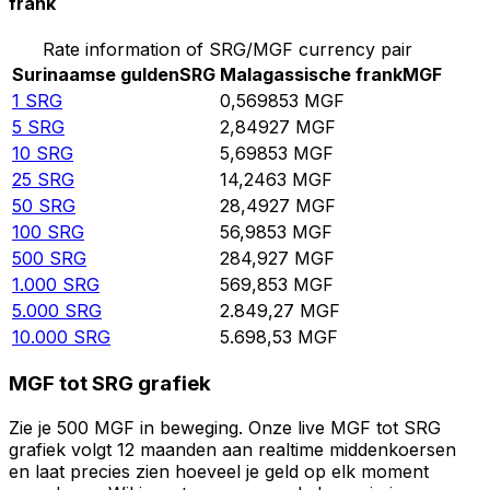
frank
Rate information of SRG/MGF currency pair
Surinaamse gulden
SRG
Malagassische frank
MGF
1
SRG
0,569853
MGF
5
SRG
2,84927
MGF
10
SRG
5,69853
MGF
25
SRG
14,2463
MGF
50
SRG
28,4927
MGF
100
SRG
56,9853
MGF
500
SRG
284,927
MGF
1.000
SRG
569,853
MGF
5.000
SRG
2.849,27
MGF
10.000
SRG
5.698,53
MGF
MGF tot SRG grafiek
Zie je 500 MGF in beweging. Onze live MGF tot SRG
grafiek volgt 12 maanden aan realtime middenkoersen
en laat precies zien hoeveel je geld op elk moment