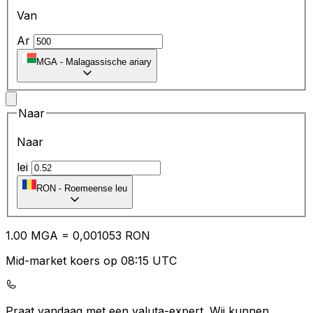
Van
Ar
MGA
-
Malagassische ariary
Naar
Naar
lei
RON
-
Roemeense leu
1.00
MGA
=
0,
001053
RON
Mid-market koers op 08:15 UTC
Praat vandaag met een valuta-expert.
Wij kunnen