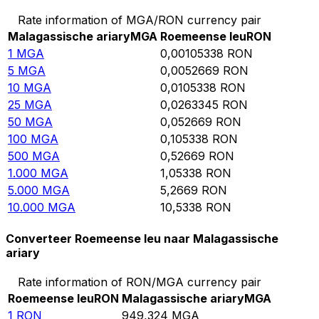
Rate information of MGA/RON currency pair
Malagassische ariary
MGA
Roemeense leu
RON
1
MGA
0,00105338
RON
5
MGA
0,0052669
RON
10
MGA
0,0105338
RON
25
MGA
0,0263345
RON
50
MGA
0,052669
RON
100
MGA
0,105338
RON
500
MGA
0,52669
RON
1.000
MGA
1,05338
RON
5.000
MGA
5,2669
RON
10.000
MGA
10,5338
RON
Converteer Roemeense leu naar Malagassische
ariary
Rate information of RON/MGA currency pair
Roemeense leu
RON
Malagassische ariary
MGA
1
RON
949,324
MGA