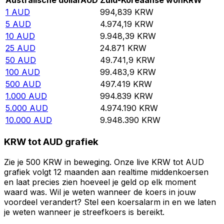
Australische dollar
AUD
Zuid-Koreaanse won
KRW
1
AUD
994,839
KRW
5
AUD
4.974,19
KRW
10
AUD
9.948,39
KRW
25
AUD
24.871
KRW
50
AUD
49.741,9
KRW
100
AUD
99.483,9
KRW
500
AUD
497.419
KRW
1.000
AUD
994.839
KRW
5.000
AUD
4.974.190
KRW
10.000
AUD
9.948.390
KRW
KRW tot AUD grafiek
Zie je 500 KRW in beweging. Onze live KRW tot AUD
grafiek volgt 12 maanden aan realtime middenkoersen
en laat precies zien hoeveel je geld op elk moment
waard was. Wil je weten wanneer de koers in jouw
voordeel verandert? Stel een koersalarm in en we laten
je weten wanneer je streefkoers is bereikt.