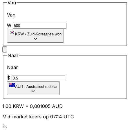
Van
Van
₩
KRW
-
Zuid-Koreaanse won
Naar
Naar
$
AUD
-
Australische dollar
1.00
KRW
=
0,
001005
AUD
Mid-market koers op 07:14 UTC