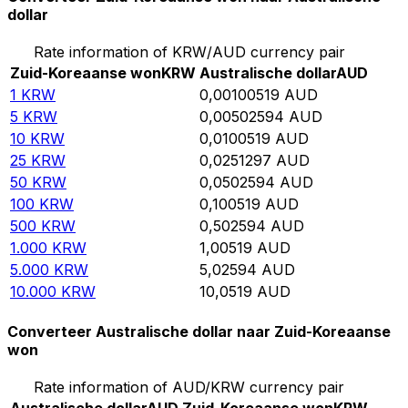
dollar
Rate information of KRW/AUD currency pair
Zuid-Koreaanse won
KRW
Australische dollar
AUD
1
KRW
0,00100519
AUD
5
KRW
0,00502594
AUD
10
KRW
0,0100519
AUD
25
KRW
0,0251297
AUD
50
KRW
0,0502594
AUD
100
KRW
0,100519
AUD
500
KRW
0,502594
AUD
1.000
KRW
1,00519
AUD
5.000
KRW
5,02594
AUD
10.000
KRW
10,0519
AUD
Converteer Australische dollar naar Zuid-Koreaanse
won
Rate information of AUD/KRW currency pair