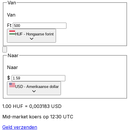
Van
Van
Ft
HUF
-
Hongaarse forint
Naar
Naar
$
USD
-
Amerikaanse dollar
1.00
HUF
=
0,
003183
USD
Mid-market koers op 12:30 UTC
Geld verzenden