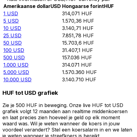
Amerikaanse dollar
USD
Hongaarse forint
HUF
1
USD
314,071
HUF
5
USD
1.570,36
HUF
10
USD
3.140,71
HUF
25
USD
7.851,78
HUF
50
USD
15.703,6
HUF
100
USD
31.407,1
HUF
500
USD
157.036
HUF
1.000
USD
314.071
HUF
5.000
USD
1.570.360
HUF
10.000
USD
3.140.710
HUF
HUF tot USD grafiek
Zie je 500 HUF in beweging. Onze live HUF tot USD
grafiek volgt 12 maanden aan realtime middenkoersen
en laat precies zien hoeveel je geld op elk moment
waard was. Wil je weten wanneer de koers in jouw
voordeel verandert? Stel een koersalarm in en we laten
je weten wanneer je streefkoers is bereikt.