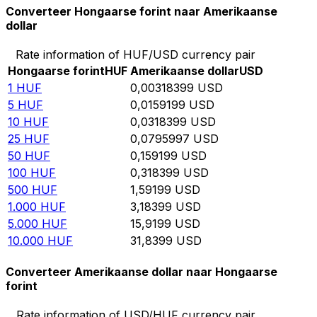
Converteer Hongaarse forint naar Amerikaanse
dollar
Rate information of HUF/USD currency pair
Hongaarse forint
HUF
Amerikaanse dollar
USD
1
HUF
0,00318399
USD
5
HUF
0,0159199
USD
10
HUF
0,0318399
USD
25
HUF
0,0795997
USD
50
HUF
0,159199
USD
100
HUF
0,318399
USD
500
HUF
1,59199
USD
1.000
HUF
3,18399
USD
5.000
HUF
15,9199
USD
10.000
HUF
31,8399
USD
Converteer Amerikaanse dollar naar Hongaarse
forint
Rate information of USD/HUF currency pair