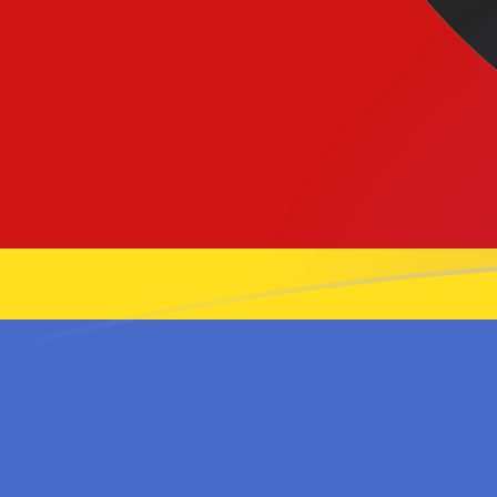
HRK naar SZL wisselkoersen vandaag
Converteer Kroatische kuna naar Swazische lilangeni
Rate information of HRK/SZL currency pair
Kroatische kuna
HRK
Swazische lilangeni
SZL
1
HRK
2,50366
SZL
5
HRK
12,5183
SZL
10
HRK
25,0366
SZL
25
HRK
62,5915
SZL
50
HRK
125,183
SZL
100
HRK
250,366
SZL
500
HRK
1.251,83
SZL
1.000
HRK
2.503,66
SZL
5.000
HRK
12.518,3
SZL
10.000
HRK
25.036,6
SZL
Converteer Swazische lilangeni naar Kroatische kuna