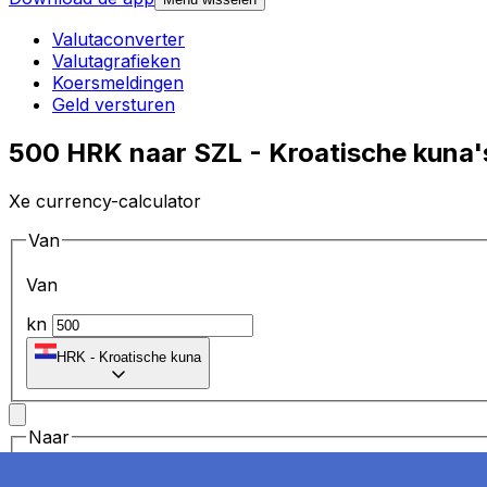
Valutaconverter
Valutagrafieken
Koersmeldingen
Geld versturen
500 HRK naar SZL - Kroatische kuna
Xe currency-calculator
Van
Van
kn
HRK
-
Kroatische kuna
Naar
Naar