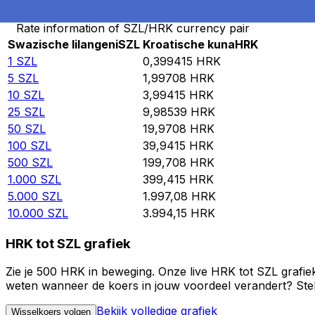
Rate information of SZL/HRK currency pair
Swazische lilangeni
SZL
Kroatische kuna
HRK
1
SZL
0,399415
HRK
5
SZL
1,99708
HRK
10
SZL
3,99415
HRK
25
SZL
9,98539
HRK
50
SZL
19,9708
HRK
100
SZL
39,9415
HRK
500
SZL
199,708
HRK
1.000
SZL
399,415
HRK
5.000
SZL
1.997,08
HRK
10.000
SZL
3.994,15
HRK
HRK tot SZL grafiek
Zie je 500 HRK in beweging. Onze live HRK tot SZL grafie
weten wanneer de koers in jouw voordeel verandert? Stel 
Bekijk volledige grafiek
Wisselkoers volgen