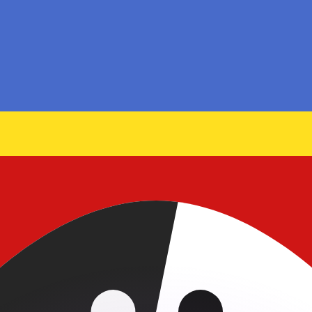
erende koersen overtreffen.
it is alleen ter informatie. U ontvangt deze koers niet bij
?