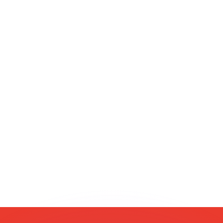
erende koersen overtreffen.
it is alleen ter informatie. U ontvangt deze koers niet bij
?