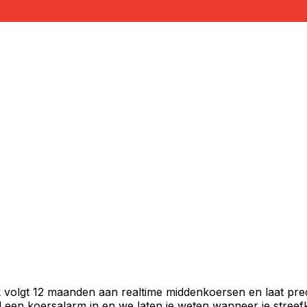
k volgt 12 maanden aan realtime middenkoersen en laat prec
een koersalarm in en we laten je weten wanneer je streefko