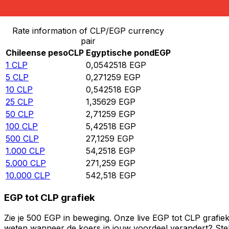
Converteer Chileense peso naar Egyptische pond
Rate information of CLP/EGP currency
pair
Chileense peso
CLP
Egyptische pond
EGP
1
CLP
0,0542518
EGP
5
CLP
0,271259
EGP
10
CLP
0,542518
EGP
25
CLP
1,35629
EGP
50
CLP
2,71259
EGP
100
CLP
5,42518
EGP
500
CLP
27,1259
EGP
1.000
CLP
54,2518
EGP
5.000
CLP
271,259
EGP
10.000
CLP
542,518
EGP
EGP tot CLP grafiek
Zie je 500 EGP in beweging. Onze live EGP tot CLP grafie
weten wanneer de koers in jouw voordeel verandert? Stel 