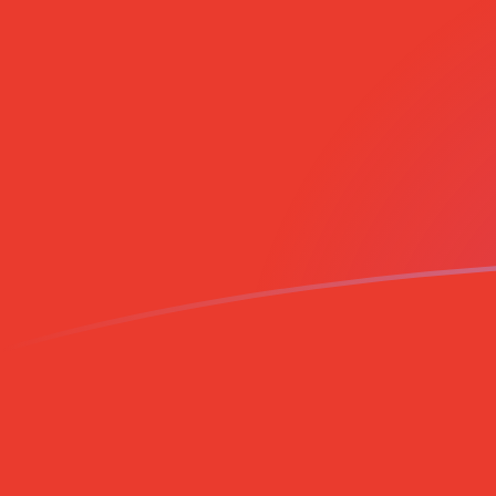
EGP naar CLP wisselkoersen vandaag
Converteer Egyptische pond naar Chileense peso
Rate information of EGP/CLP currency
pair
Egyptische pond
EGP
Chileense peso
CLP
1
EGP
18,4326
CLP
5
EGP
92,1629
CLP
10
EGP
184,326
CLP
25
EGP
460,814
CLP
50
EGP
921,629
CLP
100
EGP
1.843,26
CLP
500
EGP
9.216,29
CLP
1.000
EGP
18.432,6
CLP
5.000
EGP
92.162,9
CLP
10.000
EGP
184.326
CLP