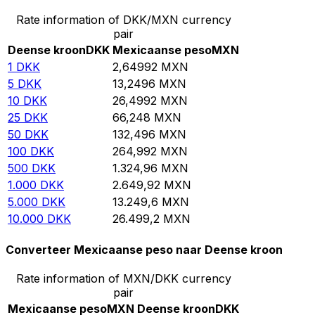
Rate information of DKK/MXN currency
pair
Deense kroon
DKK
Mexicaanse peso
MXN
1
DKK
2,64992
MXN
5
DKK
13,2496
MXN
10
DKK
26,4992
MXN
25
DKK
66,248
MXN
50
DKK
132,496
MXN
100
DKK
264,992
MXN
500
DKK
1.324,96
MXN
1.000
DKK
2.649,92
MXN
5.000
DKK
13.249,6
MXN
10.000
DKK
26.499,2
MXN
Converteer Mexicaanse peso naar Deense kroon
Rate information of MXN/DKK currency
pair
Mexicaanse peso
MXN
Deense kroon
DKK