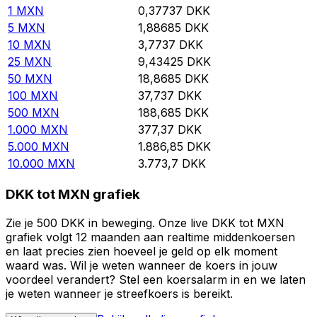
1
MXN
0,37737
DKK
5
MXN
1,88685
DKK
10
MXN
3,7737
DKK
25
MXN
9,43425
DKK
50
MXN
18,8685
DKK
100
MXN
37,737
DKK
500
MXN
188,685
DKK
1.000
MXN
377,37
DKK
5.000
MXN
1.886,85
DKK
10.000
MXN
3.773,7
DKK
DKK tot MXN grafiek
Zie je 500 DKK in beweging. Onze live DKK tot MXN
grafiek volgt 12 maanden aan realtime middenkoersen
en laat precies zien hoeveel je geld op elk moment
waard was. Wil je weten wanneer de koers in jouw
voordeel verandert? Stel een koersalarm in en we laten
je weten wanneer je streefkoers is bereikt.