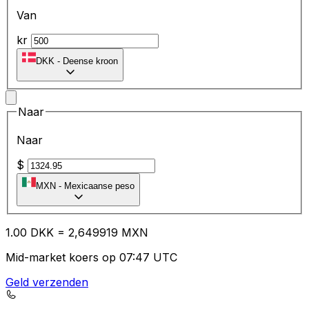
Van
kr
DKK
-
Deense kroon
Naar
Naar
$
MXN
-
Mexicaanse peso
1.00
DKK
=
2,
649919
MXN
Mid-market koers op 07:47 UTC
Geld verzenden