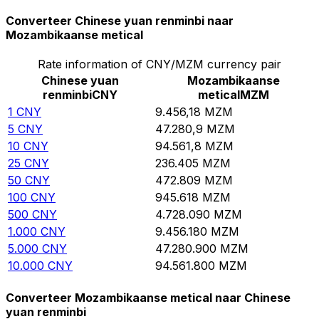
Converteer Chinese yuan renminbi naar
Mozambikaanse metical
Rate information of CNY/MZM currency pair
Chinese yuan
Mozambikaanse
renminbi
CNY
metical
MZM
1
CNY
9.456,18
MZM
5
CNY
47.280,9
MZM
10
CNY
94.561,8
MZM
25
CNY
236.405
MZM
50
CNY
472.809
MZM
100
CNY
945.618
MZM
500
CNY
4.728.090
MZM
1.000
CNY
9.456.180
MZM
5.000
CNY
47.280.900
MZM
10.000
CNY
94.561.800
MZM
Converteer Mozambikaanse metical naar Chinese
yuan renminbi