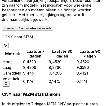
verschillende vergelijkingsbesparingen. Deze resultaten
zijn daarom mogelijk niet indicatief voor werkelijke
besparingen en moeten alleen als richtlijn worden
gebruikt. Het koersvergelijkingsdiagram wordt
driemaandelijks bijgewerkt.
Koersen
Geconverteerde waarde
1 CNY naar MZM
Laatste 7
Laatste 30
Laatste 90
Metriek
dagen
dagen
dagen
Hoog
9,4520
9,4520
9,4520
Laag
9,4306
9,3760
9,3580
Gemiddeld
9,4451
9,4208
9,4121
Volatiliteit
0,11%
0,14%
0,14%
CNY naar MZM statistieken
In de afgelopen 7 dagen MZM CNY verplaatst tussen