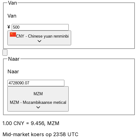
Van
Van
¥
CNY
-
Chinese yuan renminbi
Naar
Naar
MZM
MZM
-
Mozambikaanse metical
1.00
CNY
=
9.45
6,
MZM
Mid-market koers op 23:58 UTC