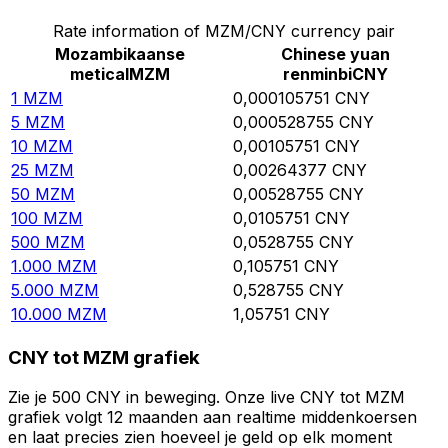
Rate information of MZM/CNY currency pair
Mozambikaanse
Chinese yuan
metical
MZM
renminbi
CNY
1
MZM
0,000105751
CNY
5
MZM
0,000528755
CNY
10
MZM
0,00105751
CNY
25
MZM
0,00264377
CNY
50
MZM
0,00528755
CNY
100
MZM
0,0105751
CNY
500
MZM
0,0528755
CNY
1.000
MZM
0,105751
CNY
5.000
MZM
0,528755
CNY
10.000
MZM
1,05751
CNY
CNY tot MZM grafiek
Zie je 500 CNY in beweging. Onze live CNY tot MZM
grafiek volgt 12 maanden aan realtime middenkoersen
en laat precies zien hoeveel je geld op elk moment