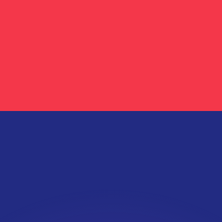
erende koersen overtreffen.
it is alleen ter informatie. U ontvangt deze koers niet bij
?