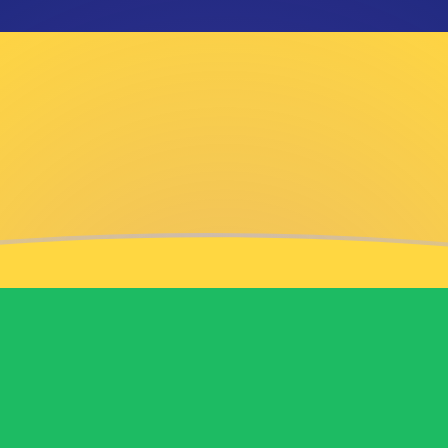
ag
roepie
nminbi