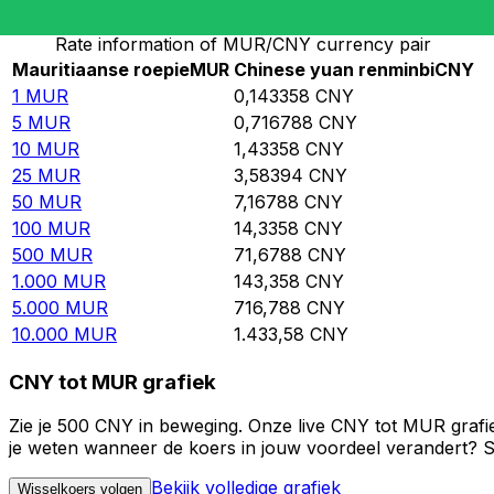
Rate information of MUR/CNY currency pair
Mauritiaanse roepie
MUR
Chinese yuan renminbi
CNY
1
MUR
0,143358
CNY
5
MUR
0,716788
CNY
10
MUR
1,43358
CNY
25
MUR
3,58394
CNY
50
MUR
7,16788
CNY
100
MUR
14,3358
CNY
500
MUR
71,6788
CNY
1.000
MUR
143,358
CNY
5.000
MUR
716,788
CNY
10.000
MUR
1.433,58
CNY
CNY tot MUR grafiek
Zie je 500 CNY in beweging. Onze live CNY tot MUR grafi
je weten wanneer de koers in jouw voordeel verandert? St
Bekijk volledige grafiek
Wisselkoers volgen