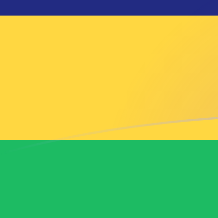
CNY naar MUR wisselkoersen vanda
Converteer Chinese yuan renminbi naar Mauritiaanse 
Rate information of CNY/MUR currency pair
Chinese yuan renminbi
CNY
Mauritiaanse roepie
MUR
1
CNY
6,97557
MUR
5
CNY
34,8778
MUR
10
CNY
69,7557
MUR
25
CNY
174,389
MUR
50
CNY
348,778
MUR
100
CNY
697,557
MUR
500
CNY
3.487,78
MUR
1.000
CNY
6.975,57
MUR
5.000
CNY
34.877,8
MUR
10.000
CNY
69.755,7
MUR
Converteer Mauritiaanse roepie naar Chinese yuan re