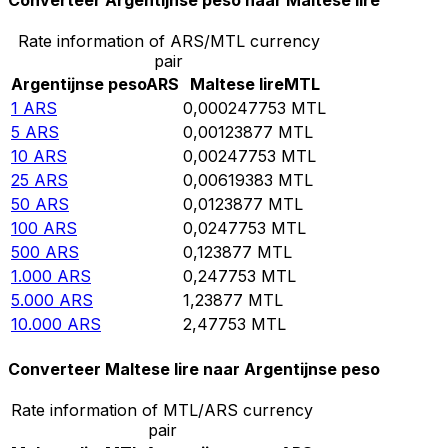
Converteer Argentijnse peso naar Maltese lire
Rate information of ARS/MTL currency
pair
Argentijnse peso
ARS
Maltese lire
MTL
1
ARS
0,000247753
MTL
5
ARS
0,00123877
MTL
10
ARS
0,00247753
MTL
25
ARS
0,00619383
MTL
50
ARS
0,0123877
MTL
100
ARS
0,0247753
MTL
500
ARS
0,123877
MTL
1.000
ARS
0,247753
MTL
5.000
ARS
1,23877
MTL
10.000
ARS
2,47753
MTL
Converteer Maltese lire naar Argentijnse peso
Rate information of MTL/ARS currency
pair