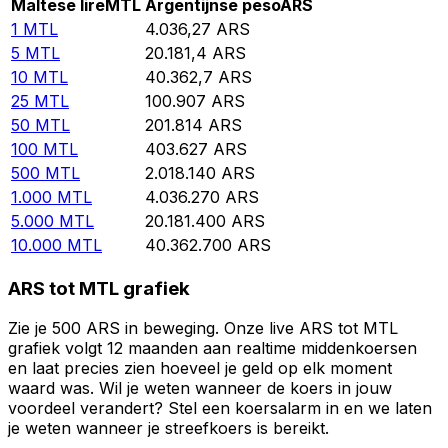
Maltese lire
MTL
Argentijnse peso
ARS
1
MTL
4.036,27
ARS
5
MTL
20.181,4
ARS
10
MTL
40.362,7
ARS
25
MTL
100.907
ARS
50
MTL
201.814
ARS
100
MTL
403.627
ARS
500
MTL
2.018.140
ARS
1.000
MTL
4.036.270
ARS
5.000
MTL
20.181.400
ARS
10.000
MTL
40.362.700
ARS
ARS tot MTL grafiek
Zie je 500 ARS in beweging. Onze live ARS tot MTL
grafiek volgt 12 maanden aan realtime middenkoersen
en laat precies zien hoeveel je geld op elk moment
waard was. Wil je weten wanneer de koers in jouw
voordeel verandert? Stel een koersalarm in en we laten
je weten wanneer je streefkoers is bereikt.