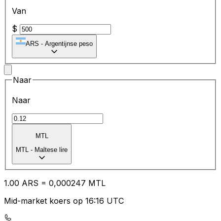
Van
$
ARS
-
Argentijnse peso
Naar
Naar
MTL
MTL
-
Maltese lire
1.00
ARS
=
0,
000247
MTL
Mid-market koers op 16:16 UTC