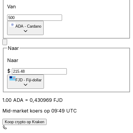
Van
ADA
-
Cardano
Naar
Naar
$
FJD
-
Fiji-dollar
1.00
ADA
=
0,
430969
FJD
Mid-market koers op 09:49 UTC
Koop crypto op Kraken