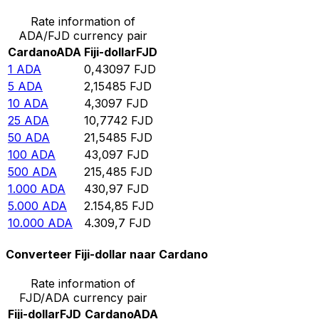
Rate information of
ADA/FJD currency pair
Cardano
ADA
Fiji-dollar
FJD
1
ADA
0,43097
FJD
5
ADA
2,15485
FJD
10
ADA
4,3097
FJD
25
ADA
10,7742
FJD
50
ADA
21,5485
FJD
100
ADA
43,097
FJD
500
ADA
215,485
FJD
1.000
ADA
430,97
FJD
5.000
ADA
2.154,85
FJD
10.000
ADA
4.309,7
FJD
Converteer Fiji-dollar naar Cardano
Rate information of
FJD/ADA currency pair
Fiji-dollar
FJD
Cardano
ADA