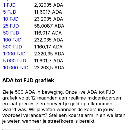
1
FJD
2,32035
ADA
5
FJD
11,6017
ADA
10
FJD
23,2035
ADA
25
FJD
58,0087
ADA
50
FJD
116,017
ADA
100
FJD
232,035
ADA
500
FJD
1.160,17
ADA
1.000
FJD
2.320,35
ADA
5.000
FJD
11.601,7
ADA
10.000
FJD
23.203,5
ADA
ADA tot FJD grafiek
Zie je 500 ADA in beweging. Onze live ADA tot FJD
grafiek volgt 12 maanden aan realtime middenkoersen
en laat precies zien hoeveel je geld op elk moment
waard was. Wil je weten wanneer de koers in jouw
voordeel verandert? Stel een koersalarm in en we laten
je weten wanneer je streefkoers is bereikt.