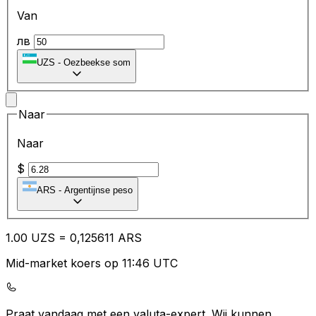
Van
лв
UZS
-
Oezbeekse som
Naar
Naar
$
ARS
-
Argentijnse peso
1.00
UZS
=
0,
125611
ARS
Mid-market koers op 11:46 UTC
Praat vandaag met een valuta-expert.
Wij kunnen