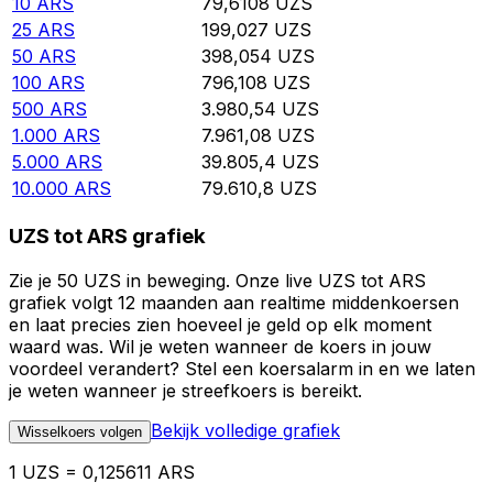
10
ARS
79,6108
UZS
25
ARS
199,027
UZS
50
ARS
398,054
UZS
100
ARS
796,108
UZS
500
ARS
3.980,54
UZS
1.000
ARS
7.961,08
UZS
5.000
ARS
39.805,4
UZS
10.000
ARS
79.610,8
UZS
UZS tot ARS grafiek
Zie je 50 UZS in beweging. Onze live UZS tot ARS
grafiek volgt 12 maanden aan realtime middenkoersen
en laat precies zien hoeveel je geld op elk moment
waard was. Wil je weten wanneer de koers in jouw
voordeel verandert? Stel een koersalarm in en we laten
je weten wanneer je streefkoers is bereikt.
Bekijk volledige grafiek
Wisselkoers volgen
1 UZS = 0,125611 ARS