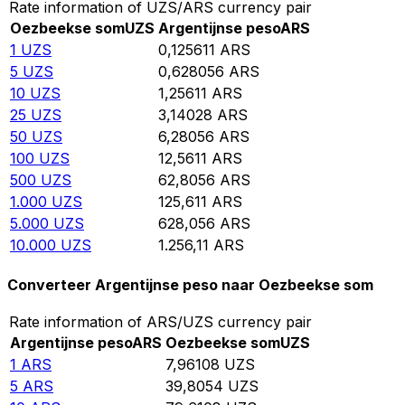
Rate information of UZS/ARS currency pair
Oezbeekse som
UZS
Argentijnse peso
ARS
1
UZS
0,125611
ARS
5
UZS
0,628056
ARS
10
UZS
1,25611
ARS
25
UZS
3,14028
ARS
50
UZS
6,28056
ARS
100
UZS
12,5611
ARS
500
UZS
62,8056
ARS
1.000
UZS
125,611
ARS
5.000
UZS
628,056
ARS
10.000
UZS
1.256,11
ARS
Converteer Argentijnse peso naar Oezbeekse som
Rate information of ARS/UZS currency pair
Argentijnse peso
ARS
Oezbeekse som
UZS
1
ARS
7,96108
UZS
5
ARS
39,8054
UZS