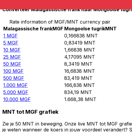
Converteer Malagassische frank naar Mongoolse tugri
Rate information of MGF/MNT currency pair
Malagassische frank
MGF
Mongoolse tugrik
MNT
1
MGF
0,166838
MNT
5
MGF
0,83419
MNT
10
MGF
1,66838
MNT
25
MGF
4,17095
MNT
50
MGF
8,3419
MNT
100
MGF
16,6838
MNT
500
MGF
83,419
MNT
1.000
MGF
166,838
MNT
5.000
MGF
834,19
MNT
10.000
MGF
1.668,38
MNT
MNT tot MGF grafiek
Zie je 50 MNT in beweging. Onze live MNT tot MGF grafie
je weten wanneer de koers in jouw voordeel verandert? St