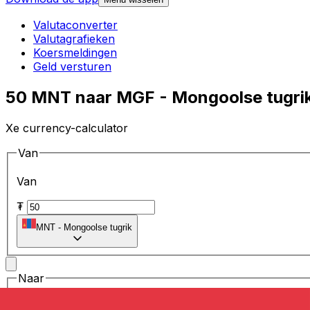
Valutaconverter
Valutagrafieken
Koersmeldingen
Geld versturen
50 MNT naar MGF - Mongoolse tugrik
Xe currency-calculator
Van
Van
₮
MNT
-
Mongoolse tugrik
Naar
Naar