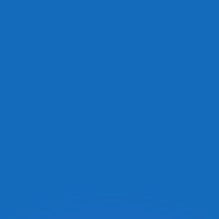
erende koersen overtreffen.
it is alleen ter informatie. U ontvangt deze koers niet bij
?