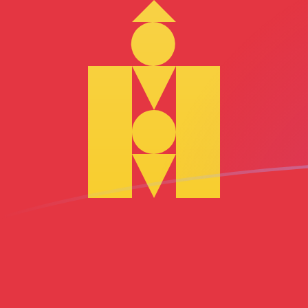
MNT naar MGF wisselkoersen vanda
Converteer Mongoolse tugrik naar Malagassische fran
Rate information of MNT/MGF currency pair
Mongoolse tugrik
MNT
Malagassische frank
MGF
1
MNT
5,99384
MGF
5
MNT
29,9692
MGF
10
MNT
59,9384
MGF
25
MNT
149,846
MGF
50
MNT
299,692
MGF
100
MNT
599,384
MGF
500
MNT
2.996,92
MGF
1.000
MNT
5.993,84
MGF
5.000
MNT
29.969,2
MGF
10.000
MNT
59.938,4
MGF