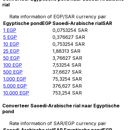
rial
Rate information of EGP/SAR currency pair
Egyptische pond
EGP
Saoedi-Arabische rial
SAR
1
EGP
0,0753254
SAR
5
EGP
0,376627
SAR
10
EGP
0,753254
SAR
25
EGP
1,88313
SAR
50
EGP
3,76627
SAR
100
EGP
7,53254
SAR
500
EGP
37,6627
SAR
1.000
EGP
75,3254
SAR
5.000
EGP
376,627
SAR
10.000
EGP
753,254
SAR
Converteer Saoedi-Arabische rial naar Egyptische
pond
Rate information of SAR/EGP currency pair