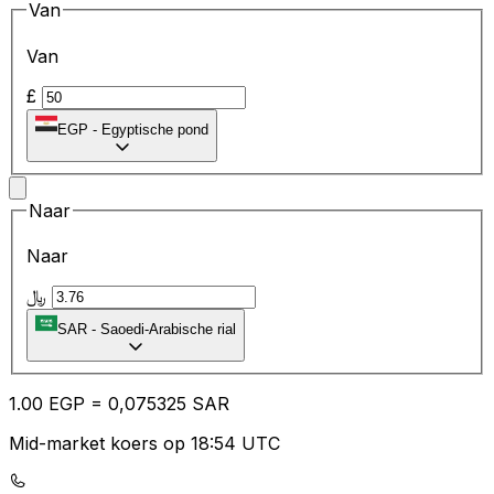
Van
Van
£
EGP
-
Egyptische pond
Naar
Naar
﷼
SAR
-
Saoedi-Arabische rial
1.00
EGP
=
0,
075325
SAR
Mid-market koers op 18:54 UTC