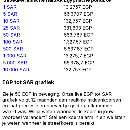
Saoedi-Arabische rial
SAR
Egyptische pond
EGP
1
SAR
13,2757
EGP
5
SAR
66,3787
EGP
10
SAR
132,757
EGP
25
SAR
331,893
EGP
50
SAR
663,787
EGP
100
SAR
1.327,57
EGP
500
SAR
6.637,87
EGP
1.000
SAR
13.275,7
EGP
5.000
SAR
66.378,7
EGP
10.000
SAR
132.757
EGP
EGP tot SAR grafiek
Zie je 50 EGP in beweging. Onze live EGP tot SAR
grafiek volgt 12 maanden aan realtime middenkoersen
en laat precies zien hoeveel je geld op elk moment
waard was. Wil je weten wanneer de koers in jouw
voordeel verandert? Stel een koersalarm in en we laten
je weten wanneer je streefkoers is bereikt.