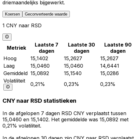
driemaandelijks bijgewerkt.
Koersen
Geconverteerde waarde
1 CNY naar RSD
Laatste 7
Laatste 30
Laatste 90
Metriek
dagen
dagen
dagen
Hoog
15,1402
15,2627
15,2627
Laag
15,0460
15,0460
14,6441
Gemiddeld
15,0892
15,1540
15,0286
Volatiliteit
0,21%
0,23%
0,23%
CNY naar RSD statistieken
In de afgelopen 7 dagen RSD CNY verplaatst tussen
15,0460 en 15,1402. Het gemiddelde was 15,0892 met
0,21% volatiliteit.
In de afgelopen 30 dagen zijn CNY naar RSD verplaatst