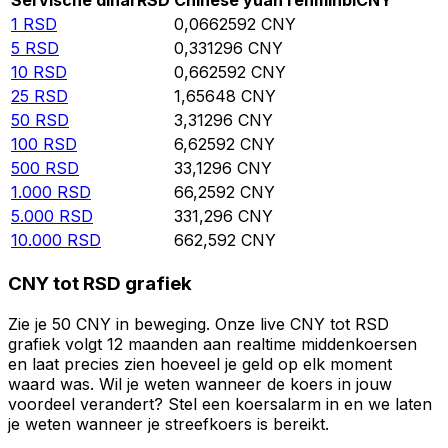
Servische dinar
RSD
Chinese yuan renminbi
CNY
1
RSD
0,0662592
CNY
5
RSD
0,331296
CNY
10
RSD
0,662592
CNY
25
RSD
1,65648
CNY
50
RSD
3,31296
CNY
100
RSD
6,62592
CNY
500
RSD
33,1296
CNY
1.000
RSD
66,2592
CNY
5.000
RSD
331,296
CNY
10.000
RSD
662,592
CNY
CNY tot RSD grafiek
Zie je 50 CNY in beweging. Onze live CNY tot RSD
grafiek volgt 12 maanden aan realtime middenkoersen
en laat precies zien hoeveel je geld op elk moment
waard was. Wil je weten wanneer de koers in jouw
voordeel verandert? Stel een koersalarm in en we laten
je weten wanneer je streefkoers is bereikt.