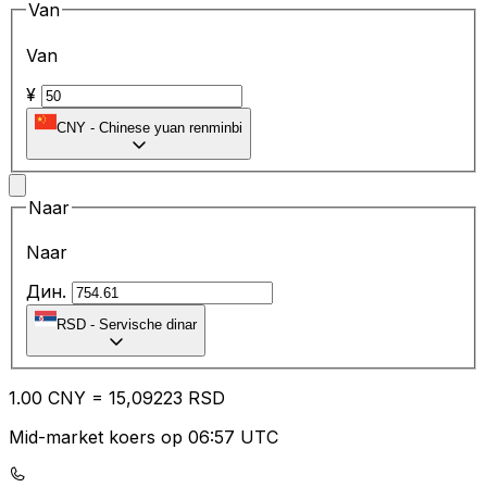
Van
Van
¥
CNY
-
Chinese yuan renminbi
Naar
Naar
Дин.
RSD
-
Servische dinar
1.00
CNY
=
15
,09223
RSD
Mid-market koers op 06:57 UTC