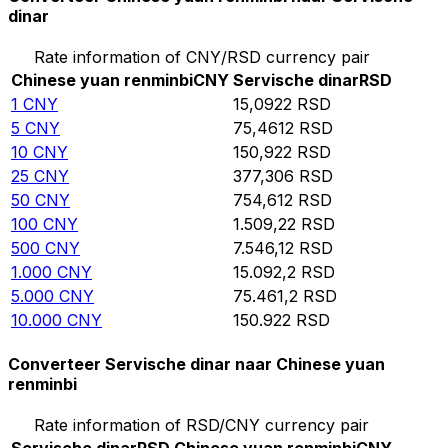
dinar
Rate information of CNY/RSD currency pair
Chinese yuan renminbi
CNY
Servische dinar
RSD
1
CNY
15,0922
RSD
5
CNY
75,4612
RSD
10
CNY
150,922
RSD
25
CNY
377,306
RSD
50
CNY
754,612
RSD
100
CNY
1.509,22
RSD
500
CNY
7.546,12
RSD
1.000
CNY
15.092,2
RSD
5.000
CNY
75.461,2
RSD
10.000
CNY
150.922
RSD
Converteer Servische dinar naar Chinese yuan
renminbi
Rate information of RSD/CNY currency pair