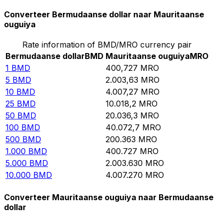
Converteer Bermudaanse dollar naar Mauritaanse
ouguiya
Rate information of BMD/MRO currency pair
Bermudaanse dollar
BMD
Mauritaanse ouguiya
MRO
1
BMD
400,727
MRO
5
BMD
2.003,63
MRO
10
BMD
4.007,27
MRO
25
BMD
10.018,2
MRO
50
BMD
20.036,3
MRO
100
BMD
40.072,7
MRO
500
BMD
200.363
MRO
1.000
BMD
400.727
MRO
5.000
BMD
2.003.630
MRO
10.000
BMD
4.007.270
MRO
Converteer Mauritaanse ouguiya naar Bermudaanse
dollar