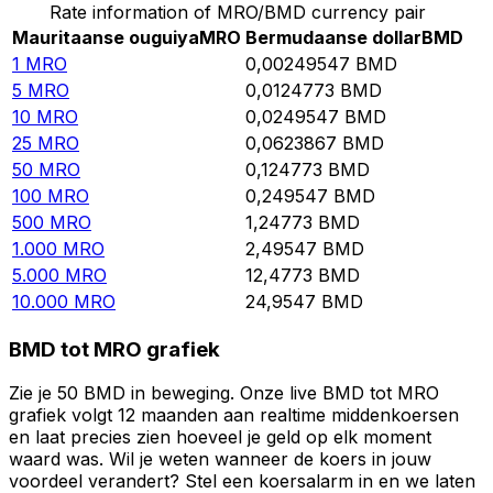
Rate information of MRO/BMD currency pair
Mauritaanse ouguiya
MRO
Bermudaanse dollar
BMD
1
MRO
0,00249547
BMD
5
MRO
0,0124773
BMD
10
MRO
0,0249547
BMD
25
MRO
0,0623867
BMD
50
MRO
0,124773
BMD
100
MRO
0,249547
BMD
500
MRO
1,24773
BMD
1.000
MRO
2,49547
BMD
5.000
MRO
12,4773
BMD
10.000
MRO
24,9547
BMD
BMD tot MRO grafiek
Zie je 50 BMD in beweging. Onze live BMD tot MRO
grafiek volgt 12 maanden aan realtime middenkoersen
en laat precies zien hoeveel je geld op elk moment
waard was. Wil je weten wanneer de koers in jouw
voordeel verandert? Stel een koersalarm in en we laten