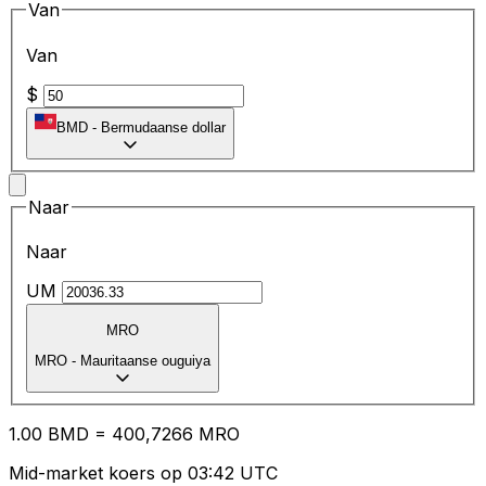
Van
Van
$
BMD
-
Bermudaanse dollar
Naar
Naar
UM
MRO
MRO
-
Mauritaanse ouguiya
1.00
BMD
=
40
0,7266
MRO
Mid-market koers op 03:42 UTC