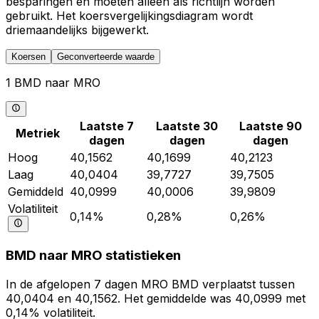
besparingen en moeten alleen als richtlijn worden
gebruikt. Het koersvergelijkingsdiagram wordt
driemaandelijks bijgewerkt.
Koersen
Geconverteerde waarde
1 BMD naar MRO
Laatste 7
Laatste 30
Laatste 90
Metriek
dagen
dagen
dagen
Hoog
40,1562
40,1699
40,2123
Laag
40,0404
39,7727
39,7505
Gemiddeld
40,0999
40,0006
39,9809
Volatiliteit
0,14%
0,28%
0,26%
BMD naar MRO statistieken
In de afgelopen 7 dagen MRO BMD verplaatst tussen
40,0404 en 40,1562. Het gemiddelde was 40,0999 met
0,14% volatiliteit.