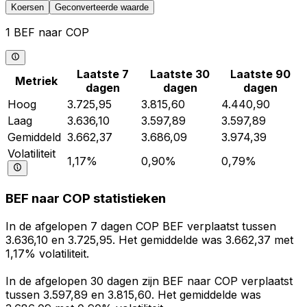
Koersen
Geconverteerde waarde
1 BEF naar COP
Laatste 7
Laatste 30
Laatste 90
Metriek
dagen
dagen
dagen
Hoog
3.725,95
3.815,60
4.440,90
Laag
3.636,10
3.597,89
3.597,89
Gemiddeld
3.662,37
3.686,09
3.974,39
Volatiliteit
1,17%
0,90%
0,79%
BEF naar COP statistieken
In de afgelopen 7 dagen COP BEF verplaatst tussen
3.636,10 en 3.725,95. Het gemiddelde was 3.662,37 met
1,17% volatiliteit.
In de afgelopen 30 dagen zijn BEF naar COP verplaatst
tussen 3.597,89 en 3.815,60. Het gemiddelde was