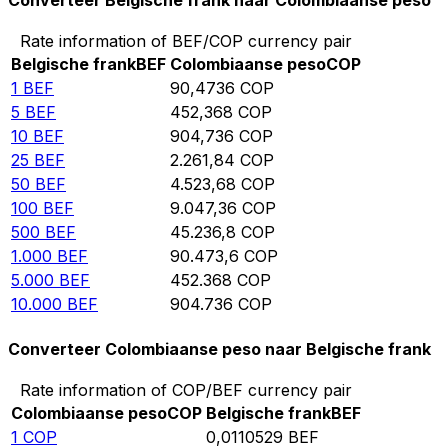
Converteer Belgische frank naar Colombiaanse peso
Rate information of BEF/COP currency pair
Belgische frank
BEF
Colombiaanse peso
COP
1
BEF
90,4736
COP
5
BEF
452,368
COP
10
BEF
904,736
COP
25
BEF
2.261,84
COP
50
BEF
4.523,68
COP
100
BEF
9.047,36
COP
500
BEF
45.236,8
COP
1.000
BEF
90.473,6
COP
5.000
BEF
452.368
COP
10.000
BEF
904.736
COP
Converteer Colombiaanse peso naar Belgische frank
Rate information of COP/BEF currency pair
Colombiaanse peso
COP
Belgische frank
BEF
1
COP
0,0110529
BEF