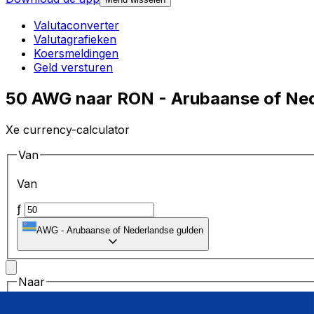
Valutaconverter
Valutagrafieken
Koersmeldingen
Geld versturen
50 AWG naar RON - Arubaanse of Ned
Xe currency-calculator
Van
Van
ƒ
AWG
-
Arubaanse of Nederlandse gulden
Naar
Naar