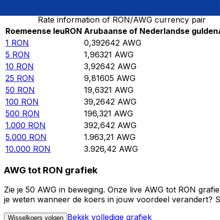
Rate information of RON/AWG currency pair
Roemeense leu
RON
Arubaanse of Nederlandse gulden
1
RON
0,392642
AWG
5
RON
1,96321
AWG
10
RON
3,92642
AWG
25
RON
9,81605
AWG
50
RON
19,6321
AWG
100
RON
39,2642
AWG
500
RON
196,321
AWG
1.000
RON
392,642
AWG
5.000
RON
1.963,21
AWG
10.000
RON
3.926,42
AWG
AWG tot RON grafiek
Zie je 50 AWG in beweging. Onze live AWG tot RON grafie
je weten wanneer de koers in jouw voordeel verandert? St
Bekijk volledige grafiek
Wisselkoers volgen