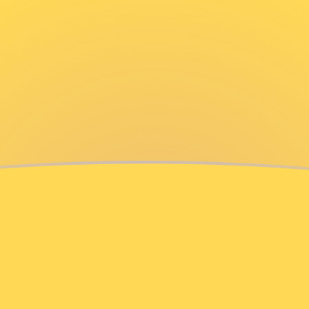
g
emeense leu
u
RON
ndse gulden