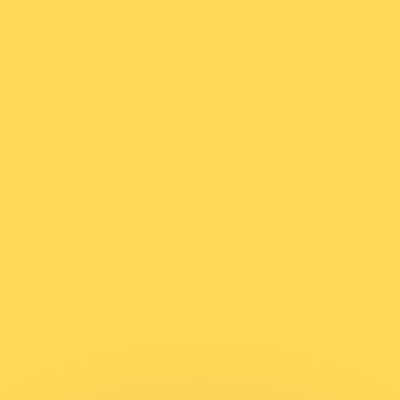
erende koersen overtreffen.
it is alleen ter informatie. U ontvangt deze koers niet bij
?