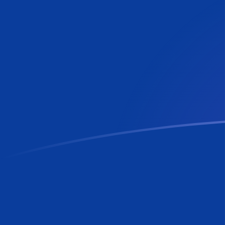
AWG naar RON wisselkoersen vandaa
Converteer Arubaanse of Nederlandse gulden naar Ro
Rate information of AWG/RON currency pair
Arubaanse of Nederlandse gulden
AWG
Roemeense le
1
AWG
2,54685
RON
5
AWG
12,7343
RON
10
AWG
25,4685
RON
25
AWG
63,6713
RON
50
AWG
127,343
RON
100
AWG
254,685
RON
500
AWG
1.273,43
RON
1.000
AWG
2.546,85
RON
5.000
AWG
12.734,3
RON
10.000
AWG
25.468,5
RON
Converteer Roemeense leu naar Arubaanse of Nederla