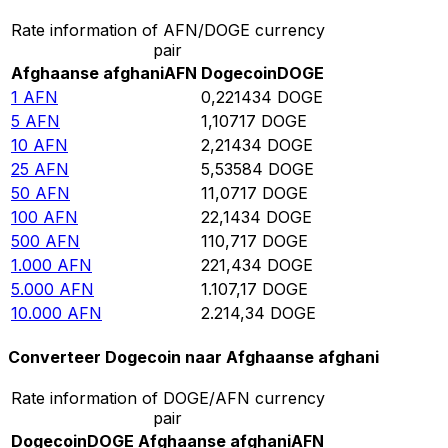
Rate information of AFN/DOGE currency
pair
Afghaanse afghani
AFN
Dogecoin
DOGE
1
AFN
0,221434
DOGE
5
AFN
1,10717
DOGE
10
AFN
2,21434
DOGE
25
AFN
5,53584
DOGE
50
AFN
11,0717
DOGE
100
AFN
22,1434
DOGE
500
AFN
110,717
DOGE
1.000
AFN
221,434
DOGE
5.000
AFN
1.107,17
DOGE
10.000
AFN
2.214,34
DOGE
Converteer Dogecoin naar Afghaanse afghani
Rate information of DOGE/AFN currency
pair
Dogecoin
DOGE
Afghaanse afghani
AFN