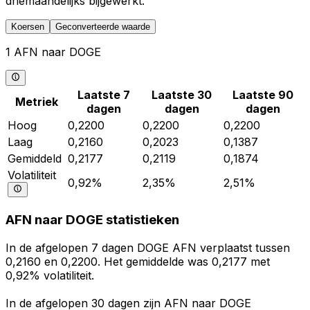
driemaandelijks bijgewerkt.
Koersen
Geconverteerde waarde
1 AFN naar DOGE
Laatste 7
Laatste 30
Laatste 90
Metriek
dagen
dagen
dagen
Hoog
0,2200
0,2200
0,2200
Laag
0,2160
0,2023
0,1387
Gemiddeld
0,2177
0,2119
0,1874
Volatiliteit
0,92%
2,35%
2,51%
AFN naar DOGE statistieken
In de afgelopen 7 dagen DOGE AFN verplaatst tussen
0,2160 en 0,2200. Het gemiddelde was 0,2177 met
0,92% volatiliteit.
In de afgelopen 30 dagen zijn AFN naar DOGE