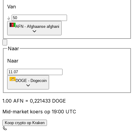
Van
؋
AFN
-
Afghaanse afghani
Naar
Naar
DOGE
-
Dogecoin
1.00
AFN
=
0,
221433
DOGE
Mid-market koers op 19:00 UTC
Koop crypto op Kraken