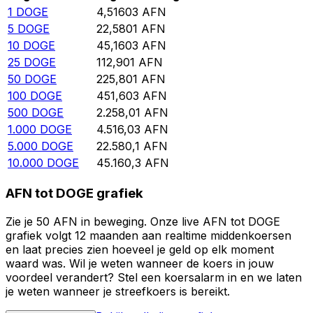
1
DOGE
4,51603
AFN
5
DOGE
22,5801
AFN
10
DOGE
45,1603
AFN
25
DOGE
112,901
AFN
50
DOGE
225,801
AFN
100
DOGE
451,603
AFN
500
DOGE
2.258,01
AFN
1.000
DOGE
4.516,03
AFN
5.000
DOGE
22.580,1
AFN
10.000
DOGE
45.160,3
AFN
AFN tot DOGE grafiek
Zie je 50 AFN in beweging. Onze live AFN tot DOGE
grafiek volgt 12 maanden aan realtime middenkoersen
en laat precies zien hoeveel je geld op elk moment
waard was. Wil je weten wanneer de koers in jouw
voordeel verandert? Stel een koersalarm in en we laten
je weten wanneer je streefkoers is bereikt.