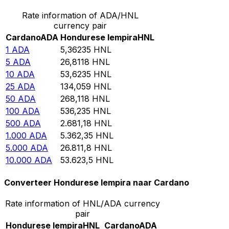
Rate information of ADA/HNL
currency pair
Cardano
ADA
Hondurese lempira
HNL
1
ADA
5,36235
HNL
5
ADA
26,8118
HNL
10
ADA
53,6235
HNL
25
ADA
134,059
HNL
50
ADA
268,118
HNL
100
ADA
536,235
HNL
500
ADA
2.681,18
HNL
1.000
ADA
5.362,35
HNL
5.000
ADA
26.811,8
HNL
10.000
ADA
53.623,5
HNL
Converteer Hondurese lempira naar Cardano
Rate information of HNL/ADA currency
pair
Hondurese lempira
HNL
Cardano
ADA