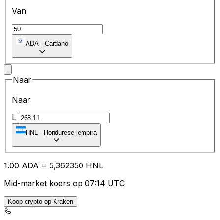
Van
ADA
-
Cardano
Naar
Naar
L
HNL
-
Hondurese lempira
1.00
ADA
=
5,
362350
HNL
Mid-market koers op 07:14 UTC
Koop crypto op Kraken