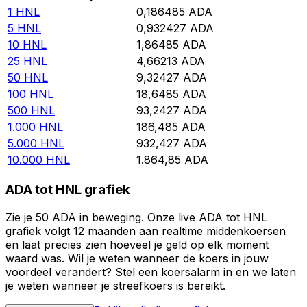
1
HNL
0,186485
ADA
5
HNL
0,932427
ADA
10
HNL
1,86485
ADA
25
HNL
4,66213
ADA
50
HNL
9,32427
ADA
100
HNL
18,6485
ADA
500
HNL
93,2427
ADA
1.000
HNL
186,485
ADA
5.000
HNL
932,427
ADA
10.000
HNL
1.864,85
ADA
ADA tot HNL grafiek
Zie je 50 ADA in beweging. Onze live ADA tot HNL
grafiek volgt 12 maanden aan realtime middenkoersen
en laat precies zien hoeveel je geld op elk moment
waard was. Wil je weten wanneer de koers in jouw
voordeel verandert? Stel een koersalarm in en we laten
je weten wanneer je streefkoers is bereikt.