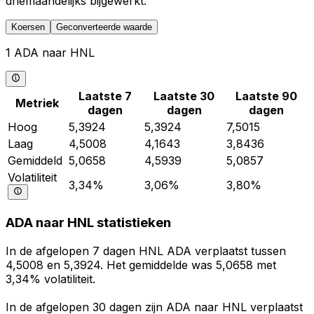
driemaandelijks bijgewerkt.
Koersen
Geconverteerde waarde
1 ADA naar HNL
Laatste 7
Laatste 30
Laatste 90
Metriek
dagen
dagen
dagen
Hoog
5,3924
5,3924
7,5015
Laag
4,5008
4,1643
3,8436
Gemiddeld
5,0658
4,5939
5,0857
Volatiliteit
3,34%
3,06%
3,80%
ADA naar HNL statistieken
In de afgelopen 7 dagen HNL ADA verplaatst tussen
4,5008 en 5,3924. Het gemiddelde was 5,0658 met
3,34% volatiliteit.
In de afgelopen 30 dagen zijn ADA naar HNL verplaatst