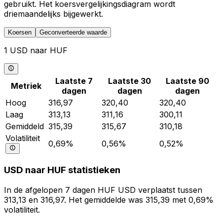
gebruikt. Het koersvergelijkingsdiagram wordt
driemaandelijks bijgewerkt.
Koersen
Geconverteerde waarde
1 USD naar HUF
Laatste 7
Laatste 30
Laatste 90
Metriek
dagen
dagen
dagen
Hoog
316,97
320,40
320,40
Laag
313,13
311,16
300,11
Gemiddeld
315,39
315,67
310,18
Volatiliteit
0,69%
0,56%
0,52%
USD naar HUF statistieken
In de afgelopen 7 dagen HUF USD verplaatst tussen
313,13 en 316,97. Het gemiddelde was 315,39 met 0,69%
volatiliteit.