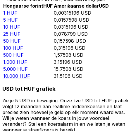
Hongaarse forint
HUF
Amerikaanse dollar
USD
1
HUF
0,00315196
USD
5
HUF
0,0157598
USD
10
HUF
0,0315196
USD
25
HUF
0,078799
USD
50
HUF
0,157598
USD
100
HUF
0,315196
USD
500
HUF
1,57598
USD
1.000
HUF
3,15196
USD
5.000
HUF
15,7598
USD
10.000
HUF
31,5196
USD
USD tot HUF grafiek
Zie je 5 USD in beweging. Onze live USD tot HUF grafiek
volgt 12 maanden aan realtime middenkoersen en laat
precies zien hoeveel je geld op elk moment waard was.
Wil je weten wanneer de koers in jouw voordeel
verandert? Stel een koersalarm in en we laten je weten
wanneer je streefkoers is bereikt.