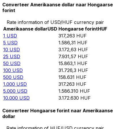
Converteer Amerikaanse dollar naar Hongaarse
forint
Rate information of USD/HUF currency pair
Amerikaanse dollar
USD
Hongaarse forint
HUF
1
USD
317,263
HUF
5
USD
1.586,31
HUF
10
USD
3.172,63
HUF
25
USD
7.931,57
HUF
50
USD
15.863,1
HUF
100
USD
31.726,3
HUF
500
USD
158.631
HUF
1.000
USD
317.263
HUF
5.000
USD
1.586.310
HUF
10.000
USD
3.172.630
HUF
Converteer Hongaarse forint naar Amerikaanse
dollar
Rate information of HUF/USD currency pair