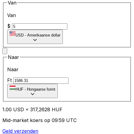
Van
Van
$
USD
-
Amerikaanse dollar
Naar
Naar
Ft
HUF
-
Hongaarse forint
1.00
USD
=
31
7,2628
HUF
Mid-market koers op 09:59 UTC
Geld verzenden