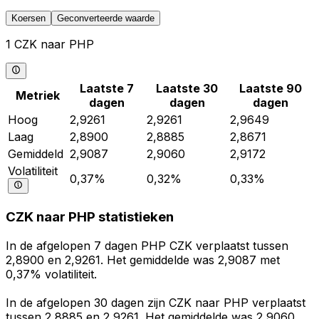
Koersen
Geconverteerde waarde
1 CZK naar PHP
Laatste 7
Laatste 30
Laatste 90
Metriek
dagen
dagen
dagen
Hoog
2,9261
2,9261
2,9649
Laag
2,8900
2,8885
2,8671
Gemiddeld
2,9087
2,9060
2,9172
Volatiliteit
0,37%
0,32%
0,33%
CZK naar PHP statistieken
In de afgelopen 7 dagen PHP CZK verplaatst tussen
2,8900 en 2,9261. Het gemiddelde was 2,9087 met
0,37% volatiliteit.
In de afgelopen 30 dagen zijn CZK naar PHP verplaatst
tussen 2,8885 en 2,9261. Het gemiddelde was 2,9060