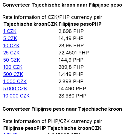
Converteer Tsjechische kroon naar Filipijnse peso
Rate information of CZK/PHP currency pair
Tsjechische kroon
CZK
Filipijnse peso
PHP
1
CZK
2,898
PHP
5
CZK
14,49
PHP
10
CZK
28,98
PHP
25
CZK
72,4501
PHP
50
CZK
144,9
PHP
100
CZK
289,8
PHP
500
CZK
1.449
PHP
1.000
CZK
2.898
PHP
5.000
CZK
14.490
PHP
10.000
CZK
28.980
PHP
Converteer Filipijnse peso naar Tsjechische kroon
Rate information of PHP/CZK currency pair
Filipijnse peso
PHP
Tsjechische kroon
CZK