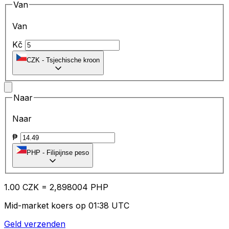
Van
Van
Kč
CZK
-
Tsjechische kroon
Naar
Naar
₱
PHP
-
Filipijnse peso
1.00
CZK
=
2,
898004
PHP
Mid-market koers op 01:38 UTC
Geld verzenden