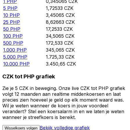
1
PHP
0,345065
CZK
5
PHP
1,72533
CZK
10
PHP
3,45065
CZK
25
PHP
8,62663
CZK
50
PHP
17,2533
CZK
100
PHP
34,5065
CZK
500
PHP
172,533
CZK
1.000
PHP
345,065
CZK
5.000
PHP
1.725,33
CZK
10.000
PHP
3.450,65
CZK
CZK tot PHP grafiek
Zie je 5 CZK in beweging. Onze live CZK tot PHP grafiek
volgt 12 maanden aan realtime middenkoersen en laat
precies zien hoeveel je geld op elk moment waard was.
Wil je weten wanneer de koers in jouw voordeel
verandert? Stel een koersalarm in en we laten je weten
wanneer je streefkoers is bereikt.
Bekijk volledige grafiek
Wisselkoers volgen