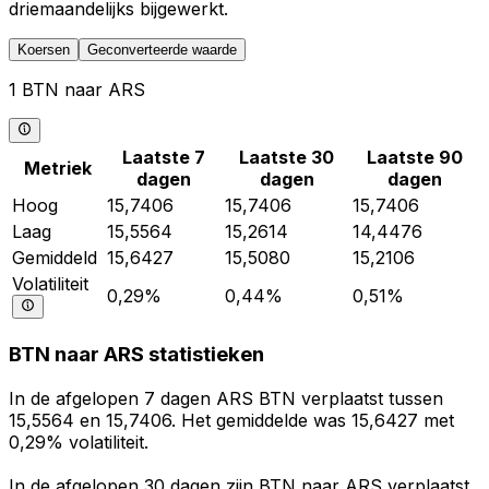
driemaandelijks bijgewerkt.
Koersen
Geconverteerde waarde
1 BTN naar ARS
Laatste 7
Laatste 30
Laatste 90
Metriek
dagen
dagen
dagen
Hoog
15,7406
15,7406
15,7406
Laag
15,5564
15,2614
14,4476
Gemiddeld
15,6427
15,5080
15,2106
Volatiliteit
0,29%
0,44%
0,51%
BTN naar ARS statistieken
In de afgelopen 7 dagen ARS BTN verplaatst tussen
15,5564 en 15,7406. Het gemiddelde was 15,6427 met
0,29% volatiliteit.
In de afgelopen 30 dagen zijn BTN naar ARS verplaatst