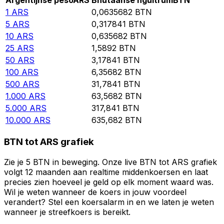
Argentijnse peso
ARS
Bhutaanse ngultrum
BTN
1
ARS
0,0635682
BTN
5
ARS
0,317841
BTN
10
ARS
0,635682
BTN
25
ARS
1,5892
BTN
50
ARS
3,17841
BTN
100
ARS
6,35682
BTN
500
ARS
31,7841
BTN
1.000
ARS
63,5682
BTN
5.000
ARS
317,841
BTN
10.000
ARS
635,682
BTN
BTN tot ARS grafiek
Zie je 5 BTN in beweging. Onze live BTN tot ARS grafiek
volgt 12 maanden aan realtime middenkoersen en laat
precies zien hoeveel je geld op elk moment waard was.
Wil je weten wanneer de koers in jouw voordeel
verandert? Stel een koersalarm in en we laten je weten
wanneer je streefkoers is bereikt.