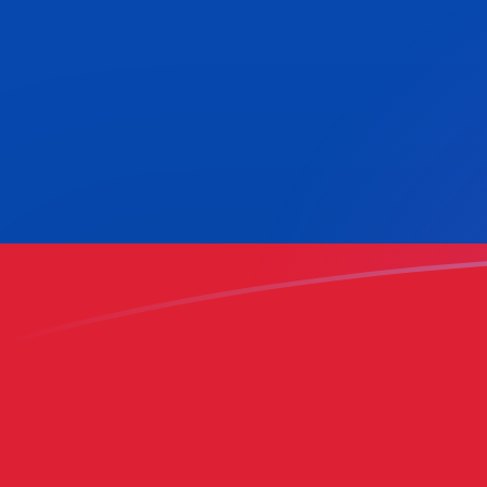
BEF naar COP wisselkoersen vandaa
Converteer Belgische frank naar Colombiaanse peso
Rate information of BEF/COP currency pair
Belgische frank
BEF
Colombiaanse peso
COP
1
BEF
90,4595
COP
5
BEF
452,298
COP
10
BEF
904,595
COP
25
BEF
2.261,49
COP
50
BEF
4.522,98
COP
100
BEF
9.045,95
COP
500
BEF
45.229,8
COP
1.000
BEF
90.459,5
COP
5.000
BEF
452.298
COP
10.000
BEF
904.595
COP