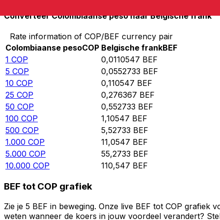
Converteer Colombiaanse peso naar Belgische frank
Rate information of COP/BEF currency pair
Colombiaanse peso
COP
Belgische frank
BEF
1
COP
0,0110547
BEF
5
COP
0,0552733
BEF
10
COP
0,110547
BEF
25
COP
0,276367
BEF
50
COP
0,552733
BEF
100
COP
1,10547
BEF
500
COP
5,52733
BEF
1.000
COP
11,0547
BEF
5.000
COP
55,2733
BEF
10.000
COP
110,547
BEF
BEF tot COP grafiek
Zie je 5 BEF in beweging. Onze live BEF tot COP grafiek 
weten wanneer de koers in jouw voordeel verandert? Stel 