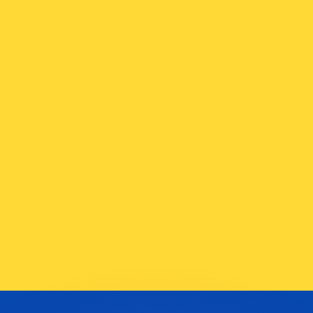
erende koersen overtreffen.
it is alleen ter informatie. U ontvangt deze koers niet bij
?