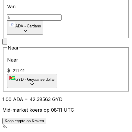
Van
ADA
-
Cardano
Naar
Naar
$
GYD
-
Guyaanse dollar
1.00
ADA
=
42
,38563
GYD
Mid-market koers op 08:11 UTC
Koop crypto op Kraken