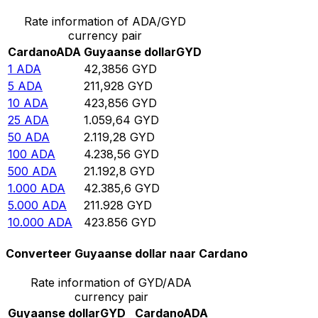
Rate information of ADA/GYD
currency pair
Cardano
ADA
Guyaanse dollar
GYD
1
ADA
42,3856
GYD
5
ADA
211,928
GYD
10
ADA
423,856
GYD
25
ADA
1.059,64
GYD
50
ADA
2.119,28
GYD
100
ADA
4.238,56
GYD
500
ADA
21.192,8
GYD
1.000
ADA
42.385,6
GYD
5.000
ADA
211.928
GYD
10.000
ADA
423.856
GYD
Converteer Guyaanse dollar naar Cardano
Rate information of GYD/ADA
currency pair
Guyaanse dollar
GYD
Cardano
ADA