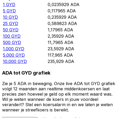
1
GYD
0,0235929
ADA
5
GYD
0,117965
ADA
10
GYD
0,235929
ADA
25
GYD
0,589823
ADA
50
GYD
1,17965
ADA
100
GYD
2,35929
ADA
500
GYD
11,7965
ADA
1.000
GYD
23,5929
ADA
5.000
GYD
117,965
ADA
10.000
GYD
235,929
ADA
ADA tot GYD grafiek
Zie je 5 ADA in beweging. Onze live ADA tot GYD grafiek
volgt 12 maanden aan realtime middenkoersen en laat
precies zien hoeveel je geld op elk moment waard was.
Wil je weten wanneer de koers in jouw voordeel
verandert? Stel een koersalarm in en we laten je weten
wanneer je streefkoers is bereikt.