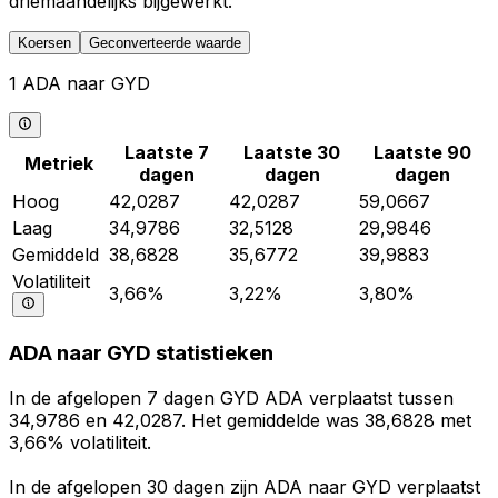
driemaandelijks bijgewerkt.
Koersen
Geconverteerde waarde
1 ADA naar GYD
Laatste 7
Laatste 30
Laatste 90
Metriek
dagen
dagen
dagen
Hoog
42,0287
42,0287
59,0667
Laag
34,9786
32,5128
29,9846
Gemiddeld
38,6828
35,6772
39,9883
Volatiliteit
3,66%
3,22%
3,80%
ADA naar GYD statistieken
In de afgelopen 7 dagen GYD ADA verplaatst tussen
34,9786 en 42,0287. Het gemiddelde was 38,6828 met
3,66% volatiliteit.
In de afgelopen 30 dagen zijn ADA naar GYD verplaatst