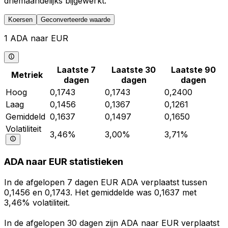
driemaandelijks bijgewerkt.
Koersen
Geconverteerde waarde
1 ADA naar EUR
Laatste 7
Laatste 30
Laatste 90
Metriek
dagen
dagen
dagen
Hoog
0,1743
0,1743
0,2400
Laag
0,1456
0,1367
0,1261
Gemiddeld
0,1637
0,1497
0,1650
Volatiliteit
3,46%
3,00%
3,71%
ADA naar EUR statistieken
In de afgelopen 7 dagen EUR ADA verplaatst tussen
0,1456 en 0,1743. Het gemiddelde was 0,1637 met
3,46% volatiliteit.
In de afgelopen 30 dagen zijn ADA naar EUR verplaatst