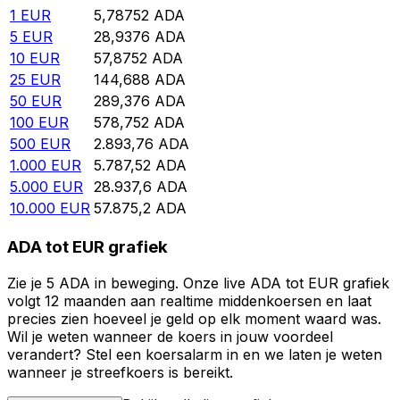
1
EUR
5,78752
ADA
5
EUR
28,9376
ADA
10
EUR
57,8752
ADA
25
EUR
144,688
ADA
50
EUR
289,376
ADA
100
EUR
578,752
ADA
500
EUR
2.893,76
ADA
1.000
EUR
5.787,52
ADA
5.000
EUR
28.937,6
ADA
10.000
EUR
57.875,2
ADA
ADA tot EUR grafiek
Zie je 5 ADA in beweging. Onze live ADA tot EUR grafiek
volgt 12 maanden aan realtime middenkoersen en laat
precies zien hoeveel je geld op elk moment waard was.
Wil je weten wanneer de koers in jouw voordeel
verandert? Stel een koersalarm in en we laten je weten
wanneer je streefkoers is bereikt.