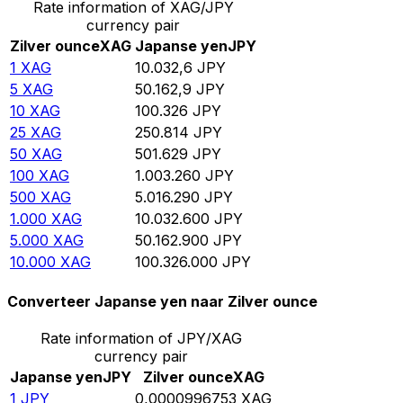
Rate information of XAG/JPY
currency pair
Zilver ounce
XAG
Japanse yen
JPY
1
XAG
10.032,6
JPY
5
XAG
50.162,9
JPY
10
XAG
100.326
JPY
25
XAG
250.814
JPY
50
XAG
501.629
JPY
100
XAG
1.003.260
JPY
500
XAG
5.016.290
JPY
1.000
XAG
10.032.600
JPY
5.000
XAG
50.162.900
JPY
10.000
XAG
100.326.000
JPY
Converteer Japanse yen naar Zilver ounce
Rate information of JPY/XAG
currency pair
Japanse yen
JPY
Zilver ounce
XAG
1
JPY
0,0000996753
XAG