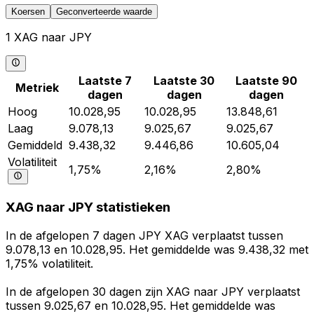
Koersen
Geconverteerde waarde
1 XAG naar JPY
Laatste 7
Laatste 30
Laatste 90
Metriek
dagen
dagen
dagen
Hoog
10.028,95
10.028,95
13.848,61
Laag
9.078,13
9.025,67
9.025,67
Gemiddeld
9.438,32
9.446,86
10.605,04
Volatiliteit
1,75%
2,16%
2,80%
XAG naar JPY statistieken
In de afgelopen 7 dagen JPY XAG verplaatst tussen
9.078,13 en 10.028,95. Het gemiddelde was 9.438,32 met
1,75% volatiliteit.
In de afgelopen 30 dagen zijn XAG naar JPY verplaatst
tussen 9.025,67 en 10.028,95. Het gemiddelde was