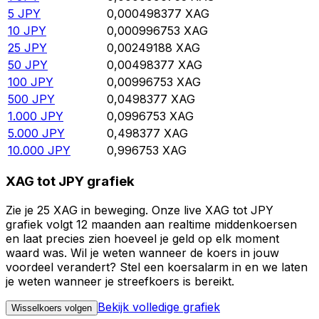
5
JPY
0,000498377
XAG
10
JPY
0,000996753
XAG
25
JPY
0,00249188
XAG
50
JPY
0,00498377
XAG
100
JPY
0,00996753
XAG
500
JPY
0,0498377
XAG
1.000
JPY
0,0996753
XAG
5.000
JPY
0,498377
XAG
10.000
JPY
0,996753
XAG
XAG tot JPY grafiek
Zie je 25 XAG in beweging. Onze live XAG tot JPY
grafiek volgt 12 maanden aan realtime middenkoersen
en laat precies zien hoeveel je geld op elk moment
waard was. Wil je weten wanneer de koers in jouw
voordeel verandert? Stel een koersalarm in en we laten
je weten wanneer je streefkoers is bereikt.
Bekijk volledige grafiek
Wisselkoers volgen