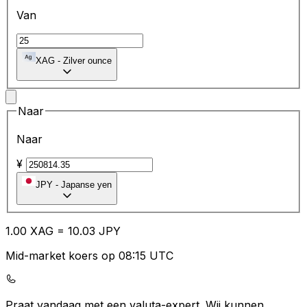
Van
XAG
-
Zilver ounce
Naar
Naar
¥
JPY
-
Japanse yen
1.00
XAG
=
10.03
JPY
Mid-market koers op 08:15 UTC
Praat vandaag met een valuta-expert.
Wij kunnen