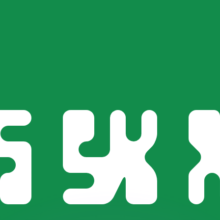
erende koersen overtreffen.
it is alleen ter informatie. U ontvangt deze koers niet bij
?