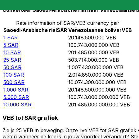
Converteer Saoedi-Arabische rial naar Venezolaanse b
Rate information of SAR/VEB currency pair
Saoedi-Arabische rial
SAR
Venezolaanse bolivar
VEB
1
SAR
20.148.500.000
VEB
5
SAR
100.743.000.000
VEB
10
SAR
201.485.000.000
VEB
25
SAR
503.714.000.000
VEB
50
SAR
1.007.430.000.000
VEB
100
SAR
2.014.850.000.000
VEB
500
SAR
10.074.300.000.000
VEB
1.000
SAR
20.148.500.000.000
VEB
5.000
SAR
100.743.000.000.000
VEB
10.000
SAR
201.485.000.000.000
VEB
VEB tot SAR grafiek
Zie je 25 VEB in beweging. Onze live VEB tot SAR grafiek
weten wanneer de koers in jouw voordeel verandert? Stel 