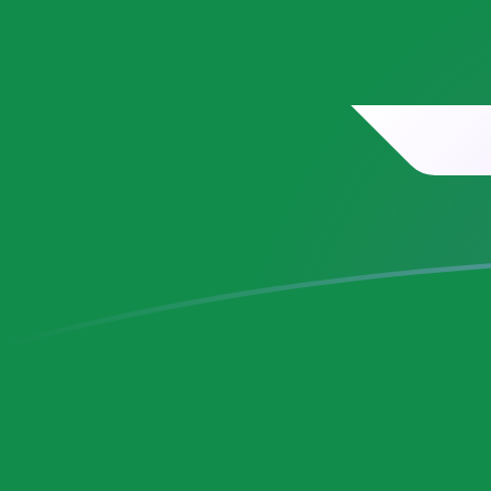
VEB naar SAR wisselkoersen vandaa
Converteer Venezolaanse bolivar naar Saoedi-Arabisch
Rate information of VEB/SAR currency pair
Venezolaanse bolivar
VEB
Saoedi-Arabische rial
SAR
1
VEB
0,0000000000496314
SAR
5
VEB
0,000000000248157
SAR
10
VEB
0,000000000496314
SAR
25
VEB
0,00000000124078
SAR
50
VEB
0,00000000248157
SAR
100
VEB
0,00000000496314
SAR
500
VEB
0,0000000248157
SAR
1.000
VEB
0,0000000496314
SAR
5.000
VEB
0,000000248157
SAR
10.000
VEB
0,000000496314
SAR