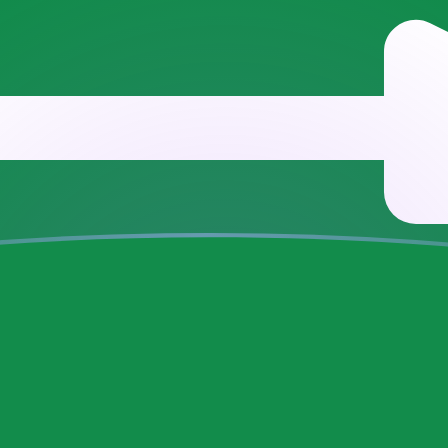
g
e rial