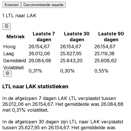
Koersen
Geconverteerde waarde
1 LTL naar LAK
Laatste 7
Laatste 30
Laatste 90
Metriek
dagen
dagen
dagen
Hoog
26.154,67
26.154,67
26.154,67
Laag
26.012,06
25.627,95
25.119,38
Gemiddeld
26.084,68
25.843,20
25.608,62
Volatiliteit
0,31%
0,30%
0,55%
LTL naar LAK statistieken
In de afgelopen 7 dagen LAK LTL verplaatst tussen
26.012,06 en 26.154,67. Het gemiddelde was 26.084,68
met 0,31% volatiliteit.
In de afgelopen 30 dagen zijn LTL naar LAK verplaatst
tussen 25.627,95 en 26.154,67. Het gemiddelde was