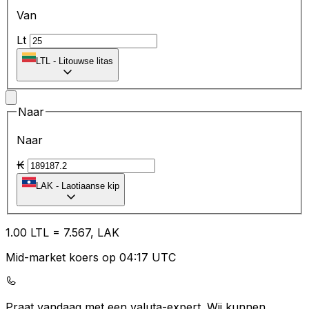
Van
Lt
LTL
-
Litouwse litas
Naar
Naar
₭
LAK
-
Laotiaanse kip
1.00
LTL
=
7.56
7,
LAK
Mid-market koers op 04:17 UTC
Praat vandaag met een valuta-expert.
Wij kunnen