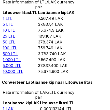
Rate information of LTL/LAK currency
pair
Litouwse litas
LTL
Laotiaanse kip
LAK
1
LTL
7.567,49
LAK
5
LTL
37.837,4
LAK
10
LTL
75.674,9
LAK
25
LTL
189.187
LAK
50
LTL
378.374
LAK
100
LTL
756.749
LAK
500
LTL
3.783.740
LAK
1.000
LTL
7.567.490
LAK
5.000
LTL
37.837.400
LAK
10.000
LTL
75.674.900
LAK
Converteer Laotiaanse kip naar Litouwse litas
Rate information of LAK/LTL currency
pair
Laotiaanse kip
LAK
Litouwse litas
LTL
1
LAK
0,000132144
LTL